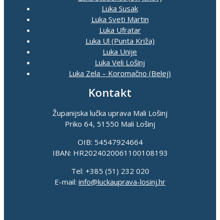
Luka Susak
Luka Sveti Martin
Luka Ufratar
Luka Ul (Punta Križa)
Luka Unije
Luka Veli Lošinj
Luka Zela – Koromačno (Belej)
Kontakt
Županijska lučka uprava Mali Lošinj
Priko 64, 51550 Mali Lošinj
OIB: 54547924664
IBAN: HR2024020061100108193
Tel: +385 (51) 232 020
E-mail:
info@luckauprava-losinj.hr