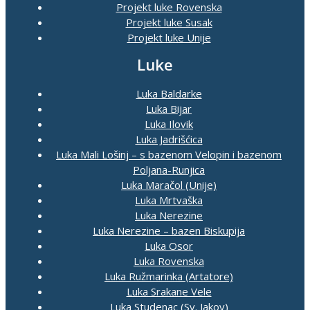
Projekt luke Rovenska
Projekt luke Susak
Projekt luke Unije
Luke
Luka Baldarke
Luka Bijar
Luka Ilovik
Luka Jadrišćica
Luka Mali Lošinj – s bazenom Velopin i bazenom
Poljana-Runjica
Luka Maračol (Unije)
Luka Mrtvaška
Luka Nerezine
Luka Nerezine – bazen Biskupija
Luka Osor
Luka Rovenska
Luka Ružmarinka (Artatore)
Luka Srakane Vele
Luka Studenac (Sv. Jakov)