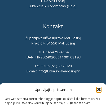
Luka Veli Lošinj
Luka Zela – Koromačno (Belej)
Kontakt
Županijska lučka uprava Mali Lošinj
Priko 64, 51550 Mali Lošinj
OIB: 54547924664
IBAN: HR2024020061100108193
Tel: +385 (51) 232 020
E-mail:
info@luckauprava-losinj.hr
Upravljajte pristankom
Ova web stranica koristi tehnologije poput kolačića kako bi vam pružila
najbolje iskustvo dok koristite njene sadržaje. Suglasnost s ovim