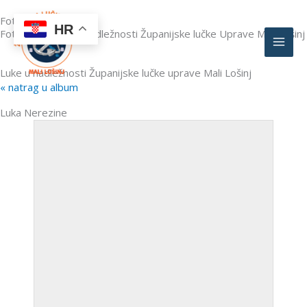
Skip
Foto galerija
to
HR
Fotografije luka u nadležnosti Županijske lučke Uprave Mali Lošinj
content
Luke u nadležnosti Županijske lučke uprave Mali Lošinj
« natrag u album
Luka Nerezine