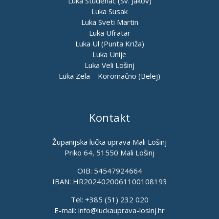
Luka Studenac (Sv. Jakov)
Luka Susak
Luka Sveti Martin
Luka Ufratar
Luka Ul (Punta Križa)
Luka Unije
Luka Veli Lošinj
Luka Zela – Koromačno (Belej)
Kontakt
Županijska lučka uprava Mali Lošinj
Priko 64, 51550 Mali Lošinj
OIB: 54547924664
IBAN: HR2024020061100108193
Tel: +385 (51) 232 020
E-mail:
info@luckauprava-losinj.hr