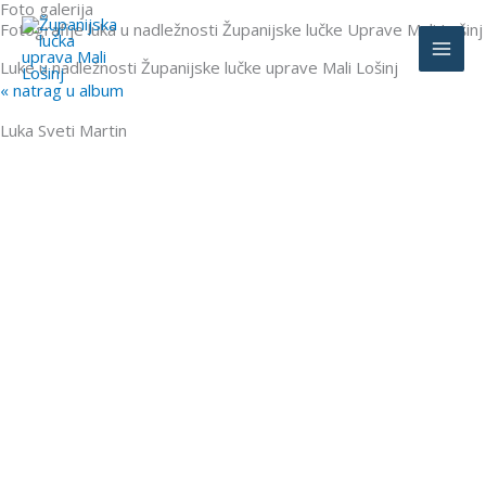
Foto galerija
Skip
Fotografije luka u nadležnosti Županijske lučke Uprave Mali Lošinj
to
content
Luke u nadležnosti Županijske lučke uprave Mali Lošinj
« natrag u album
Luka Sveti Martin