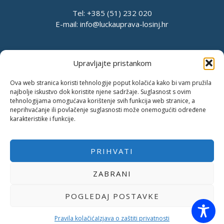
Tel: +385 (51) 232 020
E-mail:
info@luckauprava-losinj.hr
Upravljajte pristankom
Ova web stranica koristi tehnologije poput kolačića kako bi vam pružila
najbolje iskustvo dok koristite njene sadržaje. Suglasnost s ovim
tehnologijama omogućava korištenje svih funkcija web stranice, a
neprihvaćanje ili povlačenje suglasnosti može onemogućiti određene
karakteristike i funkcije.
PRIHVATI
Pravila o privatnosti
Pravila kolačića
Pristup informacijama
ZABRANI
Izjava o pristupačnosti
POGLEDAJ POSTAVKE
Copyright © 2026 Županijska lučka uprava Mali Lošinj |
Podrška
Uphill Web Studio
Pravila kolačića
Izjava o zaštiti privatnosti