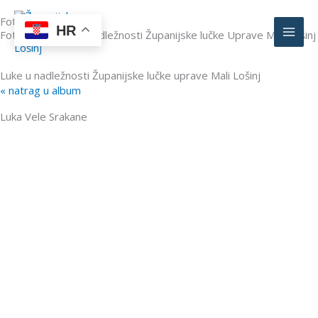
Skip
Foto galerija
to
HR
Fotografije luka u nadležnosti Županijske lučke Uprave Mali Lošinj
content
Luke u nadležnosti Županijske lučke uprave Mali Lošinj
« natrag u album
Luka Vele Srakane