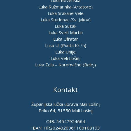
Luka Rovenska
Luka Ružmarinka (Artatore)
Luka Srakane Vele
Luka Studenac (Sv. Jakov)
Luka Susak
Luka Sveti Martin
Luka Ufratar
Luka Ul (Punta Križa)
Luka Unije
Luka Veli Lošinj
Luka Zela – Koromačno (Belej)
Kontakt
Županijska lučka uprava Mali Lošinj
Priko 64, 51550 Mali Lošinj
OIB: 54547924664
IBAN: HR2024020061100108193