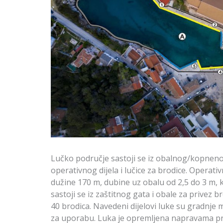
Lučko područje sastoji se iz obalnog/kopnenog 
operativnog dijela i lučice za brodice. Operativ
dužine 170 m, dubine uz obalu od 2,5 do 3 m, k
sastoji se iz zaštitnog gata i obale za privez 
40 brodica. Navedeni dijelovi luke su gradnje
za uporabu. Luka je opremljena napravama pri