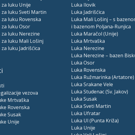
 za luku Unije
Luka Ilovik
 za luku Sveti Martin
Luka Jadrišćica
a za luku Rovenska
Luka Mali Lošinj – s bazeno
 za luku Osor
i bazenom Poljana-Runjica
 za luku Nerezine
Luka Maračol (Unije)
 za luku Mali Lošinj
Luka Mrtvaška
 za luku Jadrišćica
Luka Nerezine
Luka Nerezine – bazen Bisk
Luka Osor
i
Luka Rovenska
Luka Ružmarinka (Artatore)
Luka Srakane Vele
ti
Luka Studenac (Sv. Jakov)
egalizacije vezova
Luka Susak
luke Mrtvaška
Luka Sveti Martin
luke Rovenska
Luka Ufratar
uke Susak
Luka Ul (Punta Križa)
uke Unije
Luka Unije