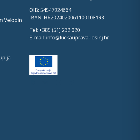
OIB: 54547924664
IBAN: HR2024020061100108193
m Velopin
Tel: +385 (51) 232 020
E-mail:
info@luckauprava-losinj.hr
upija