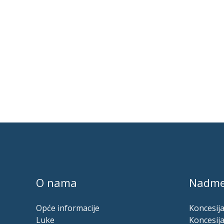
O nama
Nadme
Opće informacije
Koncesija
Luke
Koncesija