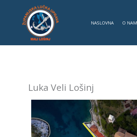
Skip
to
content
NASLOVNA
O NAM
Luka Veli Lošinj