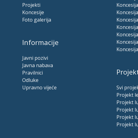
Projekti
Koncesija
Koncesije
Koncesija
Foto galerija
Koncesij
Koncesija
Koncesija
Informacije
Koncesija
Koncesija
Javni pozivi
Javna nabava
Projekt
Pravilnici
Odluke
Upravno vijeće
Svi projek
Projekt l
Projekt 
Projekt 
Projekt l
Projekt l