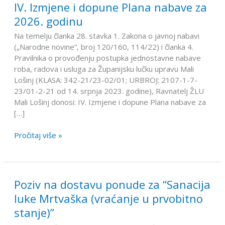
IV. Izmjene i dopune Plana nabave za
IV.
Izmjene
2026. godinu
i
Na temelju članka 28. stavka 1. Zakona o javnoj nabavi
dopune
(„Narodne novine“, broj 120/160, 114/22) i članka 4.
Plana
Pravilnika o provođenju postupka jednostavne nabave
nabave
roba, radova i usluga za Županijsku lučku upravu Mali
za
Lošinj (KLASA: 342-21/23-02/01; URBROJ: 2107-1-7-
2026.
23/01-2-21 od 14. srpnja 2023. godine), Ravnatelj ŽLU
godinu
Mali Lošinj donosi: IV. Izmjene i dopune Plana nabave za
[…]
Pročitaj više »
Poziv na dostavu ponude za “Sanacija
Poziv
na
luke Mrtvaška (vraćanje u prvobitno
dostavu
stanje)”
ponude