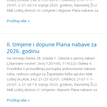
2026.
23/01-2-21 od 14. srpnja 2023. godine), Ravnatelj ŽLU
godinu
Mali Lošinj donosi: III. Izmjene i dopune Plana nabave za
Pročitaj više »
II. Izmjene i dopune Plana nabave za
II.
Izmjene
2026. godinu
i
Na temelju članka 28. stavka 1. Zakona o javnoj nabavi
dopune
(„Narodne novine“, broj 120/160, 114/22) i članka 4.
Plana
Pravilnika o provođenju postupka jednostavne nabave
nabave
roba, radova i usluga za Županijsku lučku upravu Mali
za
Lošinj (KLASA: 342-21/23-02/01; URBROJ: 2107-1-7-
2026.
23/01-2-21 od 14. srpnja 2023. godine), Ravnatelj ŽLU
godinu
Mali Lošinj donosi: II. Izmjene i dopune Plana nabave za
Pročitaj više »