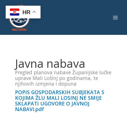
Skip
to
HR
content
Javna nabava
Pregled planova nabave Županijske lučke
uprave Mali Lošinj po godinama, te
njihovih izmjena i dopuna
POPIS GOSPODARSKIH SUBJEKATA S
KOJIMA ŽLU MALI LOSINJ NE SMIJE
SKLAPATI UGOVORE O JAVNOJ
NABAVI.pdf