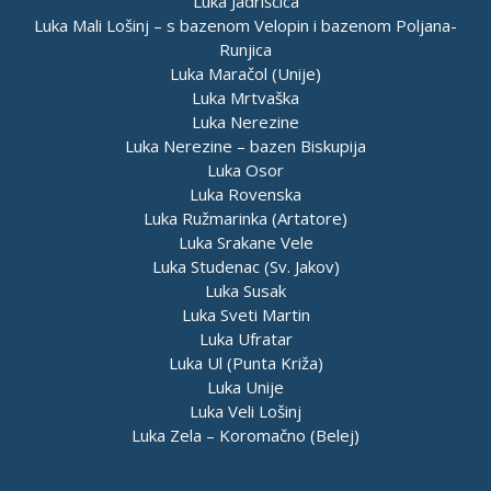
Luka Jadrišćica
Luka Mali Lošinj – s bazenom Velopin i bazenom Poljana-
Runjica
Luka Maračol (Unije)
Luka Mrtvaška
Luka Nerezine
Luka Nerezine – bazen Biskupija
Luka Osor
Luka Rovenska
Luka Ružmarinka (Artatore)
Luka Srakane Vele
Luka Studenac (Sv. Jakov)
Luka Susak
Luka Sveti Martin
Luka Ufratar
Luka Ul (Punta Križa)
Luka Unije
Luka Veli Lošinj
Luka Zela – Koromačno (Belej)