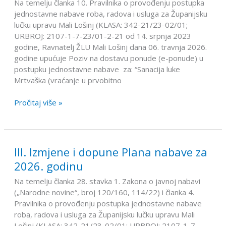
za
Na temelju članka 10. Pravilnika o provođenju postupka
“Sanacija
jednostavne nabave roba, radova i usluga za Županijsku
luke
lučku upravu Mali Lošinj (KLASA: 342-21/23-02/01;
Mrtvaška
URBROJ: 2107-1-7-23/01-2-21 od 14. srpnja 2023
(vraćanje
godine, Ravnatelj ŽLU Mali Lošinj dana 06. travnja 2026.
u
godine upućuje Poziv na dostavu ponude (e-ponude) u
prvobitno
postupku jednostavne nabave za: “Sanacija luke
stanje)”
Mrtvaška (vraćanje u prvobitno
Pročitaj više »
III. Izmjene i dopune Plana nabave za
III.
Izmjene
2026. godinu
i
Na temelju članka 28. stavka 1. Zakona o javnoj nabavi
dopune
(„Narodne novine“, broj 120/160, 114/22) i članka 4.
Plana
Pravilnika o provođenju postupka jednostavne nabave
nabave
roba, radova i usluga za Županijsku lučku upravu Mali
za
Lošinj (KLASA: 342-21/23-02/01; URBROJ: 2107-1-7-