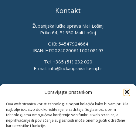
Kontakt
Županijska lučka uprava Mali Lošinj
Priko 64, 51550 Mali Lošinj
OIB: 54547924664
IBAN: HR2024020061100108193
Tel: +385 (51) 232 020
E-mail:
info@luckauprava-losinj.hr
Upravljajte pristankom
Ova web stranica koristi tehnologije poput kolačića kako bi vam pružila
najbolje iskustvo dok koristite njene sadržaje. Suglasnost s ovim
tehnologijama omogućava korištenje svih funkcija web stranice, a
neprihvaćanje ili povlačenje suglasnosti može onemogućiti određene
karakteristike i funkcije.