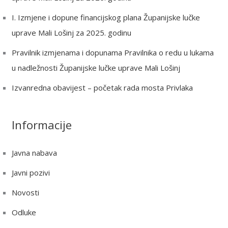
o
r
I. Izmjene i dopune financijskog plana Županijske lučke
:
uprave Mali Lošinj za 2025. godinu
Pravilnik izmjenama i dopunama Pravilnika o redu u lukama
u nadležnosti Županijske lučke uprave Mali Lošinj
Izvanredna obavijest – početak rada mosta Privlaka
Informacije
Javna nabava
Javni pozivi
Novosti
Odluke