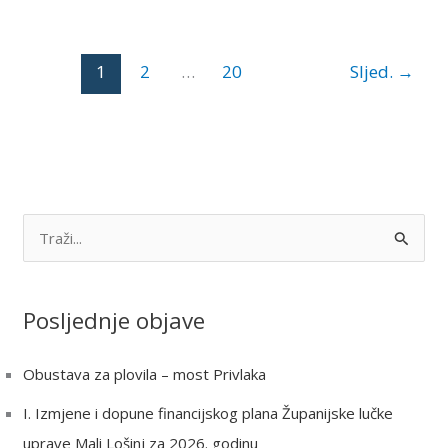
1
2
…
20
Sljed.
→
S
e
a
Posljednje objave
r
c
Obustava za plovila – most Privlaka
h
I. Izmjene i dopune financijskog plana Županijske lučke
f
uprave Mali Lošinj za 2026. godinu