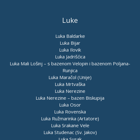
Luke
Luka Baldarke
Luka Bijar
Luka Ilovik
Luka Jadrišćica
Luka Mali Lošinj – s bazenom Velopin i bazenom Poljana-
Runjica
Luka Maračol (Unije)
Luka Mrtvaška
Luka Nerezine
Luka Nerezine – bazen Biskupija
Luka Osor
Luka Rovenska
Luka Ružmarinka (Artatore)
Luka Srakane Vele
Luka Studenac (Sv. Jakov)
Luka Susak