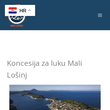
Skip
to
HR
content
Koncesija za luku Mali
Lošinj