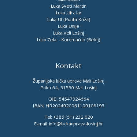
Luka Sveti Martin
Luka Ufratar
Luka Ul (Punta Križa)
Luka Unije
Luka Veli Lošinj
Luka Zela – Koromačno (Belej)
Kontakt
Županijska lučka uprava Mali Lošinj
Priko 64, 51550 Mali Lošinj
OIB: 54547924664
IBAN: HR2024020061100108193
Tel: +385 (51) 232 020
E-mail:
info@luckauprava-losinj.hr