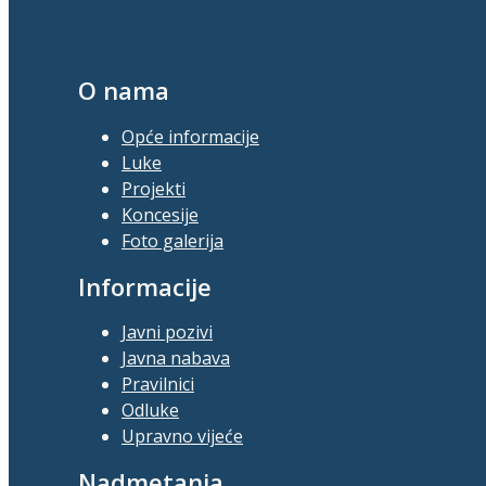
O nama
Opće informacije
Luke
Projekti
Koncesije
Foto galerija
Informacije
Javni pozivi
Javna nabava
Pravilnici
Odluke
Upravno vijeće
Nadmetanja