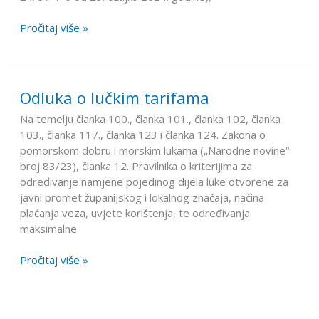
Županijske
lučke
Pročitaj više »
uprave
Mali
Lošinj
Odluka o lučkim tarifama
Odluka
o
Na temelju članka 100., članka 101., članka 102, članka
lučkim
103., članka 117., članka 123 i članka 124. Zakona o
tarifama
pomorskom dobru i morskim lukama („Narodne novine“
broj 83/23), članka 12. Pravilnika o kriterijima za
određivanje namjene pojedinog dijela luke otvorene za
javni promet županijskog i lokalnog značaja, načina
plaćanja veza, uvjete korištenja, te određivanja
maksimalne
Pročitaj više »