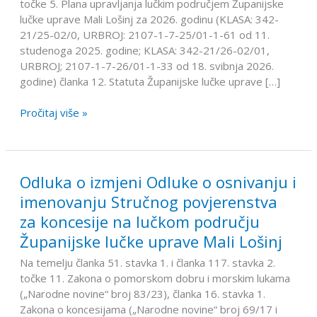
točke 5. Plana upravljanja lučkim područjem Županijske
području
lučke uprave Mali Lošinj za 2026. godinu (KLASA: 342-
Županijske
21/25-02/0, URBROJ: 2107-1-7-25/01-1-61 od 11.
lučke
studenoga 2025. godine; KLASA: 342-21/26-02/01,
uprave
URBROJ; 2107-1-7-26/01-1-33 od 18. svibnja 2026.
Mali
godine) članka 12. Statuta Županijske lučke uprave […]
Lošinj
Pročitaj više »
Odluka o izmjeni Odluke o osnivanju i
Odluka
o
imenovanju Stručnog povjerenstva
izmjeni
za koncesije na lučkom području
Odluke
Županijske lučke uprave Mali Lošinj
o
osnivanju
Na temelju članka 51. stavka 1. i članka 117. stavka 2.
i
točke 11. Zakona o pomorskom dobru i morskim lukama
imenovanju
(„Narodne novine“ broj 83/23), članka 16. stavka 1.
Stručnog
Zakona o koncesijama („Narodne novine“ broj 69/17 i