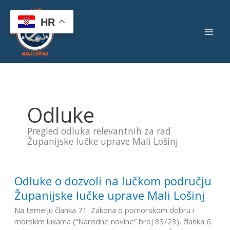
Skip
to
HR
content
Odluke
Pregled odluka relevantnih za rad
Županijske lučke uprave Mali Lošinj
Odluke o dozvoli na lučkom području
Odluke
o
Županijske lučke uprave Mali Lošinj
dozvoli
Na temelju članka 71. Zakona o pomorskom dobru i
na
morskim lukama (“Narodne novine” broj 83/23), članka 6.
lučkom