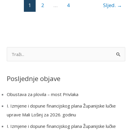
1
2
…
4
Sljed.
→
S
e
a
Posljednje objave
r
c
Obustava za plovila – most Privlaka
h
I. Izmjene i dopune financijskog plana Županijske lučke
f
uprave Mali Lošinj za 2026. godinu
o
r
I. Izmjene i dopune financijskog plana Županijske lučke