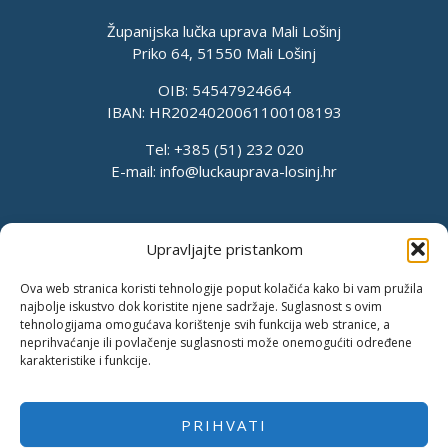
Županijska lučka uprava Mali Lošinj
Priko 64, 51550 Mali Lošinj
OIB: 54547924664
IBAN: HR2024020061100108193
Tel: +385 (51) 232 020
E-mail:
info@luckauprava-losinj.hr
Upravljajte pristankom
Ova web stranica koristi tehnologije poput kolačića kako bi vam pružila
najbolje iskustvo dok koristite njene sadržaje. Suglasnost s ovim
tehnologijama omogućava korištenje svih funkcija web stranice, a
neprihvaćanje ili povlačenje suglasnosti može onemogućiti određene
karakteristike i funkcije.
PRIHVATI
Pravila o privatnosti
Pravila kolačića