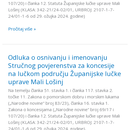
povjerenstva
107/20) i članka 12. Statuta Županijske lučke uprave Mali
za
Lošinj (KLASA: 342-21/24-02/01, URBROJ: 2107-1-7-
koncesije
24/01-1-6 od 29. ožujka 2024. godine)
na
lučkom
Pročitaj više »
području
Županijske
lučke
uprave
Odluka o osnivanju i imenovanju
Odluka
Mali
o
Stručnog povjerenstva za koncesije
Lošinj
osnivanju
na lučkom području Županijske lučke
i
uprave Mali Lošinj
imenovanju
Stručnog
Na temelju članka 51. stavka 1. i članka 117. stavka 2.
povjerenstva
točke 11. Zakona o pomorskom dobru i morskim lukama
za
(„Narodne novine“ broj 83/23), članka 16. stavka 1.
koncesije
Zakona o koncesijama („Narodne novine“ broj 69/17 i
na
107/20) i članka 12. Statuta Županijske lučke uprave Mali
lučkom
Lošinj (KLASA: 342-21/24-02/01, URBROJ: 2107-1-7-
području
24/01-1-6 od 29. ožujka 2024. godine),