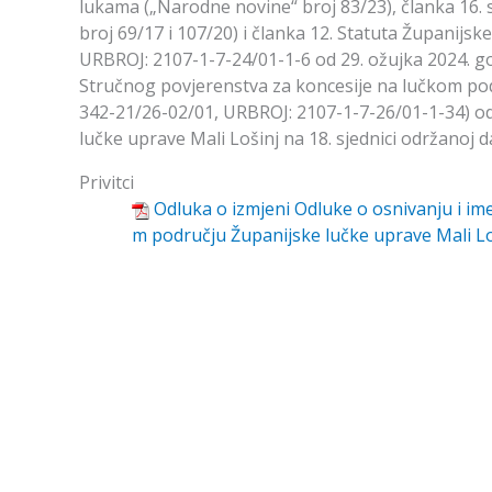
lukama („Narodne novine“ broj 83/23), članka 16.
broj 69/17 i 107/20) i članka 12. Statuta Županijs
URBROJ: 2107-1-7-24/01-1-6 od 29. ožujka 2024. go
Stručnog povjerenstva za koncesije na lučkom pod
342-21/26-02/01, URBROJ: 2107-1-7-26/01-1-34) od 
lučke uprave Mali Lošinj na 18. sjednici održanoj da
Privitci
Odluka o izmjeni Odluke o osnivanju i i
m području Županijske lučke uprave Mali Lo