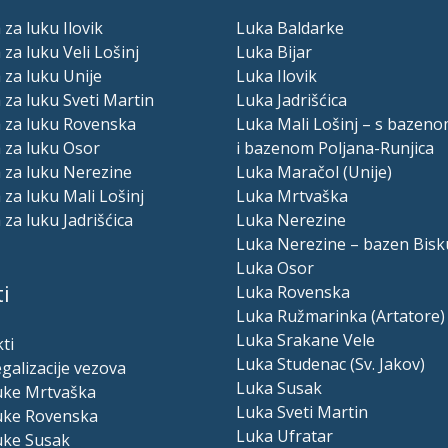
 za luku Ilovik
Luka Baldarke
 za luku Veli Lošinj
Luka Bijar
 za luku Unije
Luka Ilovik
 za luku Sveti Martin
Luka Jadrišćica
a za luku Rovenska
Luka Mali Lošinj – s bazeno
 za luku Osor
i bazenom Poljana-Runjica
 za luku Nerezine
Luka Maračol (Unije)
 za luku Mali Lošinj
Luka Mrtvaška
 za luku Jadrišćica
Luka Nerezine
Luka Nerezine – bazen Bisk
Luka Osor
i
Luka Rovenska
Luka Ružmarinka (Artatore)
Luka Srakane Vele
ti
Luka Studenac (Sv. Jakov)
egalizacije vezova
Luka Susak
luke Mrtvaška
Luka Sveti Martin
luke Rovenska
Luka Ufratar
uke Susak