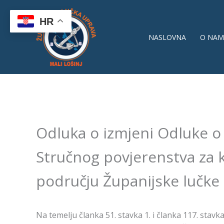
Skip
to
HR
content
NASLOVNA
O NAM
Odluka o izmjeni Odluke o
Stručnog povjerenstva za 
području Županijske lučke 
Na temelju članka 51. stavka 1. i članka 117. sta