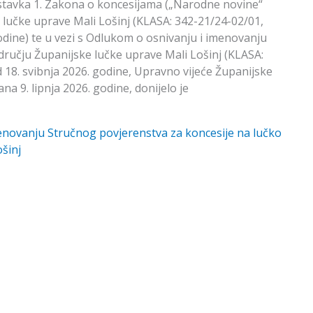
 stavka 1. Zakona o koncesijama („Narodne novine“
ke lučke uprave Mali Lošinj (KLASA: 342-21/24-02/01,
dine) te u vezi s Odlukom o osnivanju i imenovanju
ručju Županijske lučke uprave Mali Lošinj (KLASA:
18. svibnja 2026. godine, Upravno vijeće Županijske
na 9. lipnja 2026. godine, donijelo je
menovanju Stručnog povjerenstva za koncesije na lučko
šinj