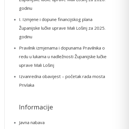
o
godinu
r
I. Izmjene i dopune financijskog plana
:
Županijske lučke uprave Mali Lošinj za 2025.
godinu
Pravilnik izmjenama i dopunama Pravilnika o
redu u lukama u nadležnosti Županijske lučke
uprave Mali Lošinj
Izvanredna obavijest – početak rada mosta
Privlaka
Informacije
Javna nabava