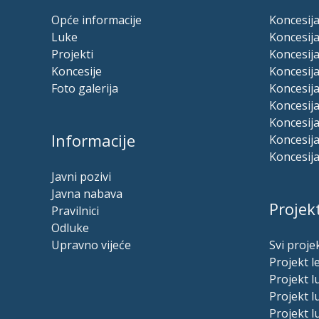
Opće informacije
Koncesija
Luke
Koncesija
Projekti
Koncesija
Koncesije
Koncesija
Foto galerija
Koncesij
Koncesija
Koncesija
Informacije
Koncesija
Koncesija
Javni pozivi
Javna nabava
Projekt
Pravilnici
Odluke
Upravno vijeće
Svi projek
Projekt l
Projekt 
Projekt 
Projekt l