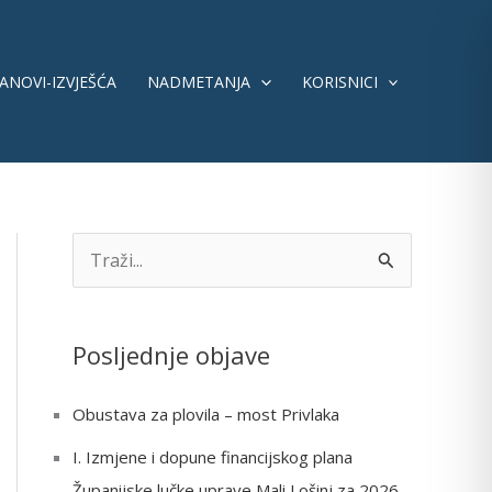
ANOVI-IZVJEŠĆA
NADMETANJA
KORISNICI
S
e
a
Posljednje objave
r
c
Obustava za plovila – most Privlaka
h
I. Izmjene i dopune financijskog plana
f
Županijske lučke uprave Mali Lošinj za 2026.