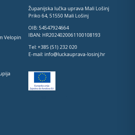
Županijska lučka uprava Mali Lošinj
Priko 64, 51550 Mali Lošinj
OIB: 54547924664
IBAN: HR2024020061100108193
m Velopin
Tel: +385 (51) 232 020
E-mail:
info@luckauprava-losinj.hr
upija