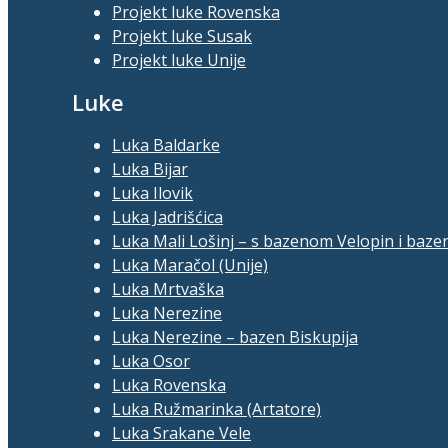
Projekt luke Rovenska
Projekt luke Susak
Projekt luke Unije
Luke
Luka Baldarke
Luka Bijar
Luka Ilovik
Luka Jadrišćica
Luka Mali Lošinj – s bazenom Velopin i baze
Luka Maračol (Unije)
Luka Mrtvaška
Luka Nerezine
Luka Nerezine – bazen Biskupija
Luka Osor
Luka Rovenska
Luka Ružmarinka (Artatore)
Luka Srakane Vele