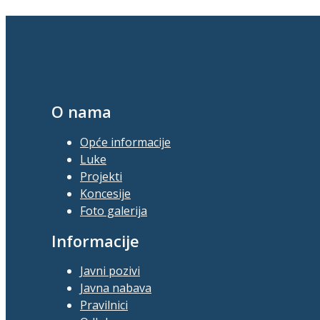
O nama
Opće informacije
Luke
Projekti
Koncesije
Foto galerija
Informacije
Javni pozivi
Javna nabava
Pravilnici