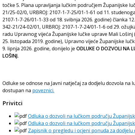
točke 5. Plana upravljanja lučkim područjem Županijske lu
21/25-02/0, URBROJ: 2107-1-7-25/01-1-61 od 11. studenoga
2107-1-7-26/01-1-33 od 18. svibnja 2026. godine) članka 12
342-21/24-02/01, URBROJ: 2107-1-7-24/01-1-6 od 29. ožujka 
radu Upravnog vijeća Županijske lučke uprave Mali Lošinj
25. listopada 2019. godine), Upravno vijeće Županijske luč
9. lipnja 2026. godine, donijelo je
ODLUKE O DOZVOLI NA L
LOŠINJ.
Odluke se odnose na Javni natječaj za dodjelu dozvola na 
dostupan na
poveznici
.
Privitci
Odluka o dozvoli na lučkom području Županijske
Odluka o dozvoli na lučkom području Županijsk
Zapisnik o pregledu i ocjeni ponuda za dodjelu