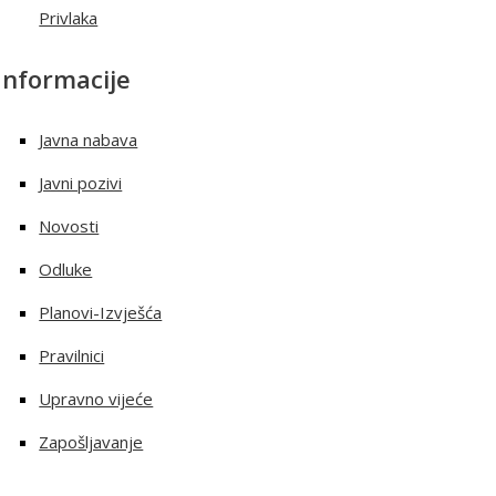
Privlaka
Informacije
Javna nabava
Javni pozivi
Novosti
Odluke
Planovi-Izvješća
Pravilnici
Upravno vijeće
Zapošljavanje