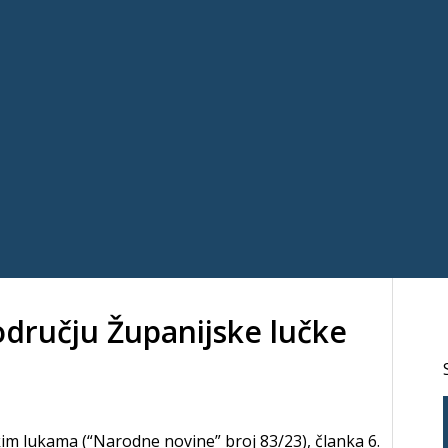
dručju Županijske lučke
m lukama (“Narodne novine” broj 83/23), članka 6.