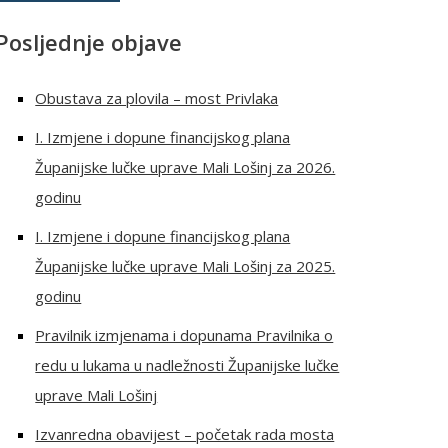
Posljednje objave
Obustava za plovila – most Privlaka
I. Izmjene i dopune financijskog plana
Županijske lučke uprave Mali Lošinj za 2026.
godinu
I. Izmjene i dopune financijskog plana
Županijske lučke uprave Mali Lošinj za 2025.
godinu
Pravilnik izmjenama i dopunama Pravilnika o
redu u lukama u nadležnosti Županijske lučke
uprave Mali Lošinj
Izvanredna obavijest – početak rada mosta