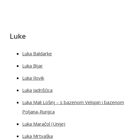
Luke
Luka Baldarke
Luka Bijar
Luka Ilovik
Luka Jadrišćica
Luka Mali Lošinj – s bazenom Velopin i bazenom
Poljana-Runjica
Luka Maračol (Unije)
Luka Mrtvaška