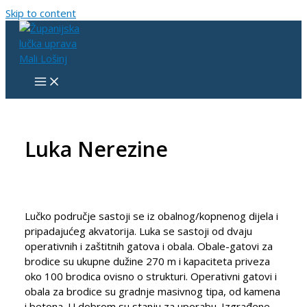
Skip to content
Luka Nerezine
Lučko područje sastoji se iz obalnog/kopnenog dijela i
pripadajućeg akvatorija. Luka se sastoji od dvaju
operativnih i zaštitnih gatova i obala. Obale-gatovi za
brodice su ukupne dužine 270 m i kapaciteta priveza
oko 100 brodica ovisno o strukturi. Operativni gatovi i
obala za brodice su gradnje masivnog tipa, od kamena
i betona. U dobrom su stanju za uporabu. Izgrađene