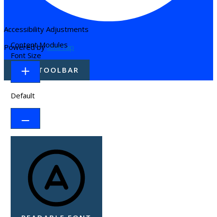
Accessibility Adjustments
Content Modules
Powered by
OneTap
Font Size
HIDE TOOLBAR
Default