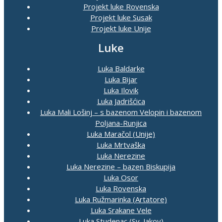
Projekt luke Rovenska
Projekt luke Susak
Projekt luke Unije
Luke
Luka Baldarke
Luka Bijar
Luka Ilovik
Luka Jadrišćica
Luka Mali Lošinj – s bazenom Velopin i bazenom
Poljana-Runjica
Luka Maračol (Unije)
Luka Mrtvaška
Luka Nerezine
Luka Nerezine – bazen Biskupija
Luka Osor
Luka Rovenska
Luka Ružmarinka (Artatore)
Luka Srakane Vele
Luka Studenac (Sv. Jakov)