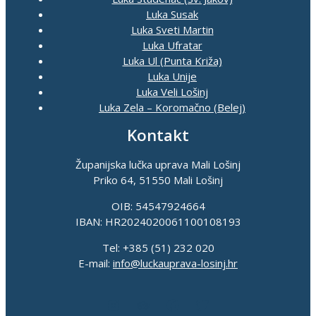
Luka Susak
Luka Sveti Martin
Luka Ufratar
Luka Ul (Punta Križa)
Luka Unije
Luka Veli Lošinj
Luka Zela – Koromačno (Belej)
Kontakt
Županijska lučka uprava Mali Lošinj
Priko 64, 51550 Mali Lošinj
OIB: 54547924664
IBAN: HR2024020061100108193
Tel: +385 (51) 232 020
E-mail:
info@luckauprava-losinj.hr