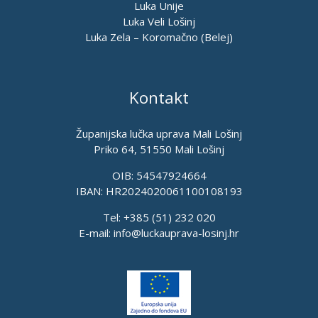
Luka Unije
Luka Veli Lošinj
Luka Zela – Koromačno (Belej)
Kontakt
Županijska lučka uprava Mali Lošinj
Priko 64, 51550 Mali Lošinj
OIB: 54547924664
IBAN: HR2024020061100108193
Tel: +385 (51) 232 020
E-mail:
info@luckauprava-losinj.hr