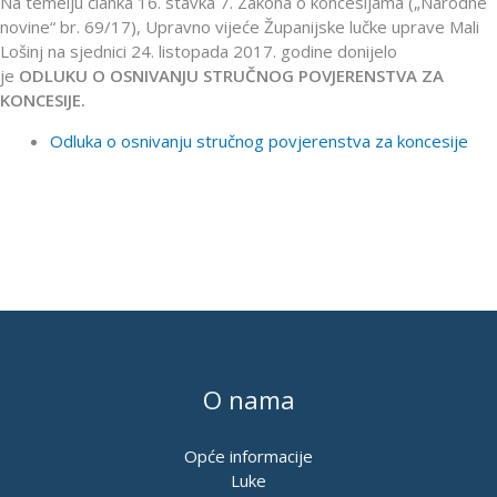
Na temelju članka 16. stavka 7. Zakona o koncesijama („Narodne
novine“ br. 69/17), Upravno vijeće Županijske lučke uprave Mali
Lošinj na sjednici 24. listopada 2017. godine donijelo
je
ODLUKU
O OSNIVANJU STRUČNOG POVJERENSTVA ZA
KONCESIJE.
Odluka o osnivanju stručnog povjerenstva za koncesije
O nama
Opće informacije
Luke