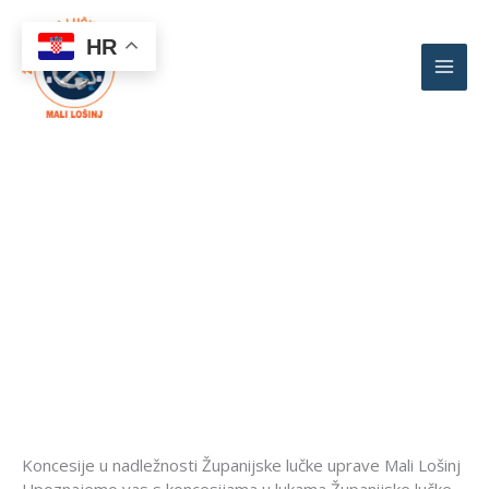
Skip
to
HR
content
Koncesije u nadležnosti
Kratke informacije o koncesionarima i područjima
pokrivenim koncesijama
Koncesije u nadležnosti Županijske lučke uprave Mali Lošinj