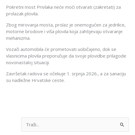
Pokretni most Privlaka neće moći otvarati (zakretati) za
prolazak plovila.
Zbog mirovanja mosta, prolaz je onemogućen za jedrilice,
motorne brodove i viša plovila koja zahtijevaju otvaranje
mehanizma.
Vozači automobila će prometovati uobičajeno, dok se
vlasnicima plovila preporučuje da svoje plovidbe prilagode
novonastaloj situaciji.
Završetak radova se očekuje 1. srpnja 2026., a za sanaciju
su nadležne Hrvatske ceste.
S
e