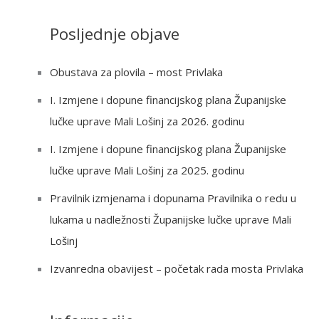
a
Posljednje objave
r
c
Obustava za plovila – most Privlaka
h
I. Izmjene i dopune financijskog plana Županijske
f
lučke uprave Mali Lošinj za 2026. godinu
o
r
I. Izmjene i dopune financijskog plana Županijske
:
lučke uprave Mali Lošinj za 2025. godinu
Pravilnik izmjenama i dopunama Pravilnika o redu u
lukama u nadležnosti Županijske lučke uprave Mali
Lošinj
Izvanredna obavijest – početak rada mosta Privlaka