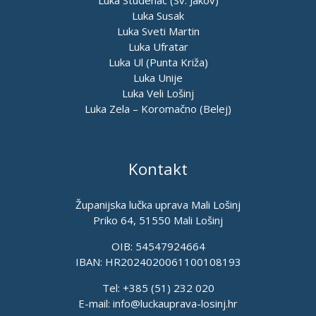
Luka Studenac (Sv. Jakov)
Luka Susak
Luka Sveti Martin
Luka Ufratar
Luka Ul (Punta Križa)
Luka Unije
Luka Veli Lošinj
Luka Zela – Koromačno (Belej)
Kontakt
Županijska lučka uprava Mali Lošinj
Priko 64, 51550 Mali Lošinj
OIB: 54547924664
IBAN: HR2024020061100108193
Tel: +385 (51) 232 020
E-mail:
info@luckauprava-losinj.hr