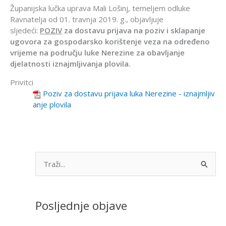
Županijska lučka uprava Mali Lošinj, temeljem odluke
Ravnatelja od 01. travnja 2019. g., objavljuje
sljedeći:
POZIV
za dostavu prijava na poziv i sklapanje
ugovora za gospodarsko korištenje veza na određeno
vrijeme na području luke Nerezine za obavljanje
djelatnosti iznajmljivanja plovila.
Privitci
Poziv za dostavu prijava luka Nerezine - iznajmljiv
anje plovila
S
e
a
Posljednje objave
r