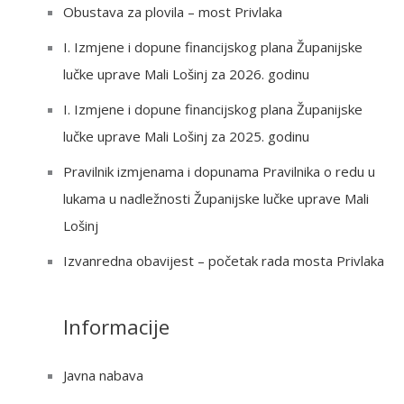
c
Obustava za plovila – most Privlaka
h
I. Izmjene i dopune financijskog plana Županijske
f
lučke uprave Mali Lošinj za 2026. godinu
o
r
I. Izmjene i dopune financijskog plana Županijske
:
lučke uprave Mali Lošinj za 2025. godinu
Pravilnik izmjenama i dopunama Pravilnika o redu u
lukama u nadležnosti Županijske lučke uprave Mali
Lošinj
Izvanredna obavijest – početak rada mosta Privlaka
Informacije
Javna nabava