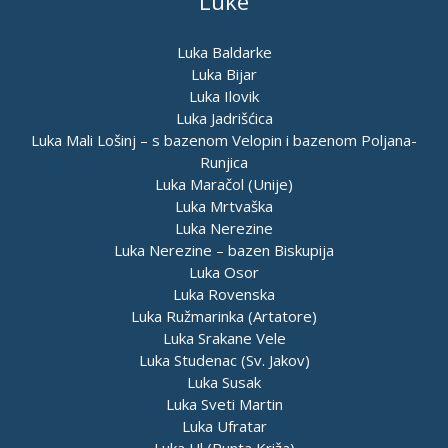
Luke
Luka Baldarke
Luka Bijar
Luka Ilovik
Luka Jadrišćica
Luka Mali Lošinj – s bazenom Velopin i bazenom Poljana-
Runjica
Luka Maračol (Unije)
Luka Mrtvaška
Luka Nerezine
Luka Nerezine – bazen Biskupija
Luka Osor
Luka Rovenska
Luka Ružmarinka (Artatore)
Luka Srakane Vele
Luka Studenac (Sv. Jakov)
Luka Susak
Luka Sveti Martin
Luka Ufratar
Luka Ul (Punta Križa)