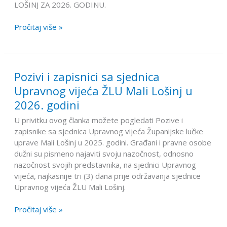
LOŠINJ ZA 2026. GODINU.
godinu
Pročitaj više »
Pozivi i zapisnici sa sjednica
Pozivi
i
Upravnog vijeća ŽLU Mali Lošinj u
zapisnici
2026. godini
sa
sjednica
U privitku ovog članka možete pogledati Pozive i
Upravnog
zapisnike sa sjednica Upravnog vijeća Županijske lučke
vijeća
uprave Mali Lošinj u 2025. godini. Građani i pravne osobe
ŽLU
dužni su pismeno najaviti svoju nazočnost, odnosno
Mali
nazočnost svojih predstavnika, na sjednici Upravnog
Lošinj
vijeća, najkasnije tri (3) dana prije održavanja sjednice
u
Upravnog vijeća ŽLU Mali Lošinj.
2026.
godini
Pročitaj više »