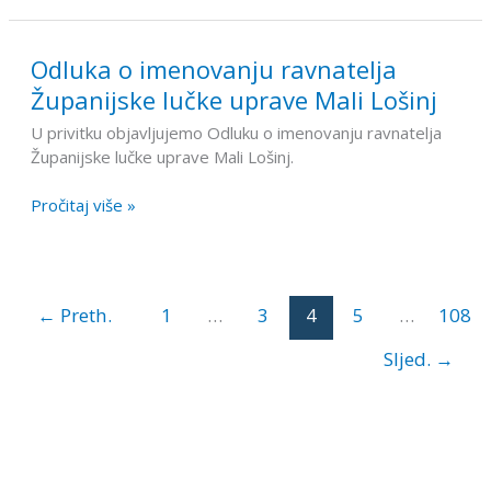
Odluka o imenovanju ravnatelja
Odluka
o
Županijske lučke uprave Mali Lošinj
imenovanju
U privitku objavljujemo Odluku o imenovanju ravnatelja
ravnatelja
Županijske lučke uprave Mali Lošinj.
Županijske
lučke
Pročitaj više »
uprave
Mali
Lošinj
←
Preth.
1
…
3
4
5
…
108
Sljed.
→