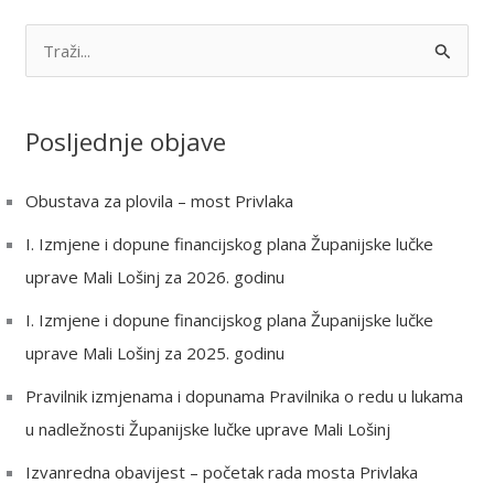
S
e
a
Posljednje objave
r
c
Obustava za plovila – most Privlaka
h
I. Izmjene i dopune financijskog plana Županijske lučke
f
uprave Mali Lošinj za 2026. godinu
o
r
I. Izmjene i dopune financijskog plana Županijske lučke
:
uprave Mali Lošinj za 2025. godinu
Pravilnik izmjenama i dopunama Pravilnika o redu u lukama
u nadležnosti Županijske lučke uprave Mali Lošinj
Izvanredna obavijest – početak rada mosta Privlaka