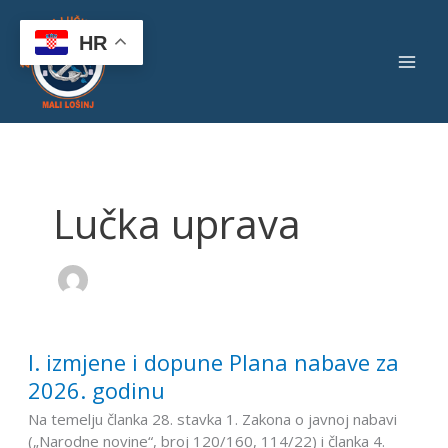
Skip
to
HR
content
Lučka uprava
I. izmjene i dopune Plana nabave za
I.
izmjene
2026. godinu
i
Na temelju članka 28. stavka 1. Zakona o javnoj nabavi
dopune
(„Narodne novine“, broj 120/160, 114/22) i članka 4.
Plana