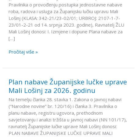
Pravilnika o provođenju postupka jednostavne nabave
nabave
roba, radova i usluga za Županijsku lučku upravu Mali
za
Lošinj (KLASA: 342-21/23-02/01; URBROJ: 2107-1-7-
2026.
23/01-2-21 od 14. srpnja 2023. godine), Ravnatelj ŽLU
godinu
Mali Lošinj donosi: I. Izmjene i dopune Plana nabave za
[…]
Pročitaj više »
Plan nabave Županijske lučke uprave
Plan
nabave
Mali Lošinj za 2026. godinu
Županijske
Na temelju članka 28. stavka 1. Zakona o Javnoj nabavi
lučke
(“Narodne novine” br. 120/16) i članka 3. Pravilnika o
uprave
planu nabave, registru ugovora, prethodnom
Mali
savjetovanju i analizi tržišta u javnoj nabavi (NN 101/17),
Lošinj
ravnatelj Županijske lučke uprave Mali Lošinj donosi:
za
PLAN NABAVE ŽUPANIJSKE LUČKE UPRAVE MALI
2026.