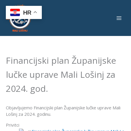
Skip
to
HR
content
Financijski plan Županijske
lučke uprave Mali Lošinj za
2024. god.
Objavljujemo Financijski plan Županijske lučke uprave Mali
Lošinj za 2024. godinu.
Privitci