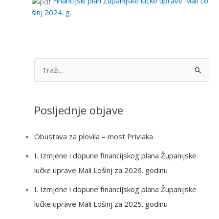
Financijski plan Županijske lučke uprave Mali Lo
šinj 2024. g.
S
e
a
Posljednje objave
r
c
Obustava za plovila – most Privlaka
h
I. Izmjene i dopune financijskog plana Županijske
f
lučke uprave Mali Lošinj za 2026. godinu
o
r
I. Izmjene i dopune financijskog plana Županijske
:
lučke uprave Mali Lošinj za 2025. godinu