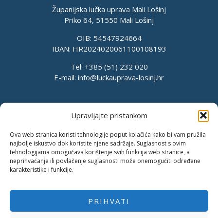
Županijska lučka uprava Mali Lošinj
Priko 64, 51550 Mali Lošinj
OIB: 54547924664
IBAN: HR2024020061100108193
Tel: +385 (51) 232 020
E-mail:
info@luckauprava-losinj.hr
Upravljajte pristankom
Ova web stranica koristi tehnologije poput kolačića kako bi vam pružila
najbolje iskustvo dok koristite njene sadržaje. Suglasnost s ovim
tehnologijama omogućava korištenje svih funkcija web stranice, a
neprihvaćanje ili povlačenje suglasnosti može onemogućiti određene
karakteristike i funkcije.
PRIHVATI
Pravila o privatnosti
Pravila kolačića