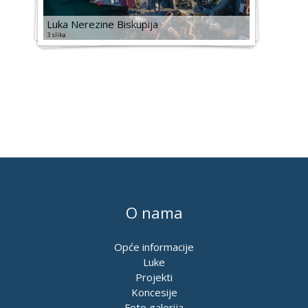
Luka Nerezine Biskupija
3 slika
O nama
Opće informacije
Luke
Projekti
Koncesije
Foto galerija