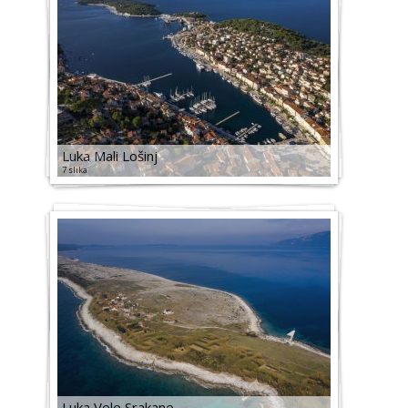
Luka Mali Lošinj
7 slika
Luka Vele Srakane