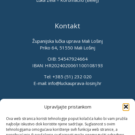
Luka Zela – Koromačno (Belej)
Kontakt
Županijska lučka uprava Mali Lošinj
Priko 64, 51550 Mali Lošinj
OIB: 54547924664
IBAN: HR2024020061100108193
Tel: +385 (51) 232 020
E-mail:
info@luckauprava-losinj.hr
Upravljajte pristankom
Ova web stranica koristi tehnologije poput kolačića kako bi vam pružila
najbolje iskustvo dok koristite njene sadržaje. Suglasnost s ovim
tehnologijama omogućava korištenje svih funkcija web stranice, a
neprihvaćanje ili povlačenje suglasnosti može onemogućiti određene