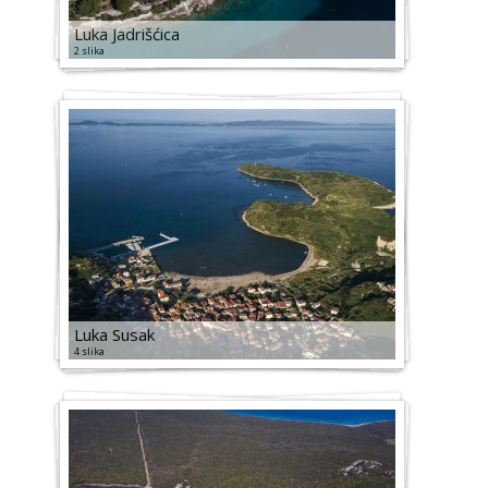
Luka Jadrišćica
2 slika
Luka Susak
4 slika