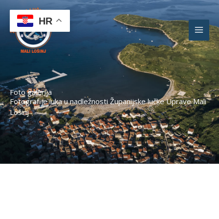
Skip
to
HR
content
Foto galerija
Fotografije luka u nadležnosti Županijske lučke Uprave Mali
Lošinj