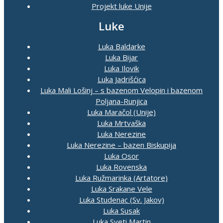
Projekt luke Unije
Luke
Luka Baldarke
Luka Bijar
Luka Ilovik
Luka Jadrišćica
Luka Mali Lošinj – s bazenom Velopin i bazenom
Poljana-Runjica
Luka Maračol (Unije)
Luka Mrtvaška
Luka Nerezine
Luka Nerezine – bazen Biskupija
Luka Osor
Luka Rovenska
Luka Ružmarinka (Artatore)
Luka Srakane Vele
Luka Studenac (Sv. Jakov)
Luka Susak
Luka Sveti Martin