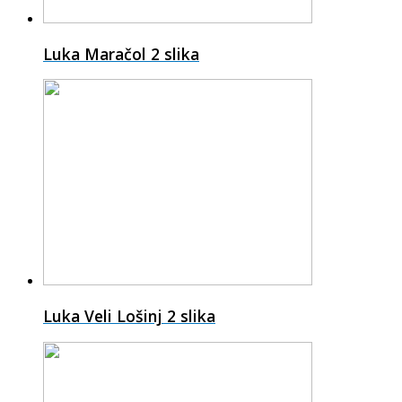
Luka Maračol
2 slika
Luka Veli Lošinj
2 slika