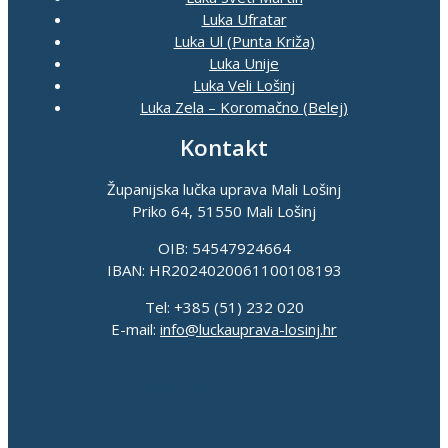
Luka Ufratar
Luka Ul (Punta Križa)
Luka Unije
Luka Veli Lošinj
Luka Zela – Koromačno (Belej)
Kontakt
Županijska lučka uprava Mali Lošinj
Priko 64, 51550 Mali Lošinj
OIB: 54547924664
IBAN: HR2024020061100108193
Tel: +385 (51) 232 020
E-mail:
info@luckauprava-losinj.hr