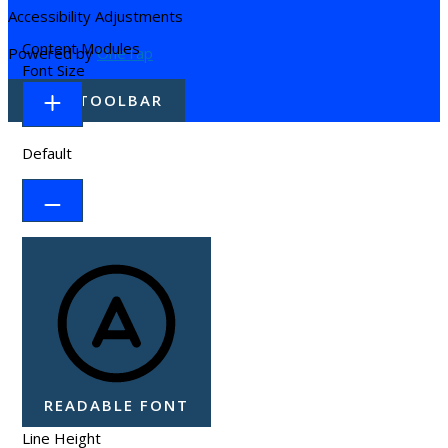
Accessibility Adjustments
Content Modules
Powered by
OneTap
Font Size
HIDE TOOLBAR
Default
READABLE FONT
Line Height