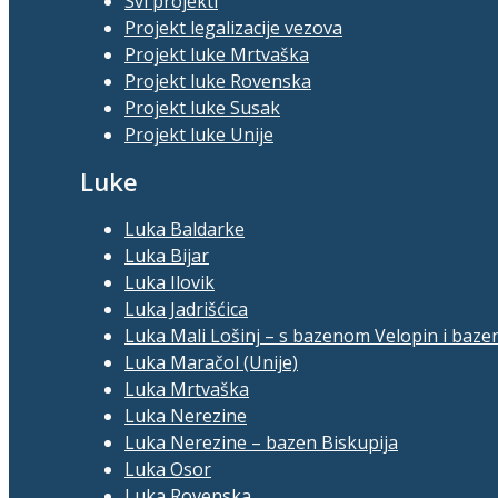
Svi projekti
Projekt legalizacije vezova
Projekt luke Mrtvaška
Projekt luke Rovenska
Projekt luke Susak
Projekt luke Unije
Luke
Luka Baldarke
Luka Bijar
Luka Ilovik
Luka Jadrišćica
Luka Mali Lošinj – s bazenom Velopin i baze
Luka Maračol (Unije)
Luka Mrtvaška
Luka Nerezine
Luka Nerezine – bazen Biskupija
Luka Osor
Luka Rovenska