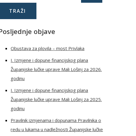
Posljednje objave
Obustava za plovila – most Privlaka
I. Izmjene i dopune financijskog plana
Županijske lučke uprave Mali Lošinj za 2026.
godinu
I. Izmjene i dopune financijskog plana
Županijske lučke uprave Mali Lošinj za 2025.
godinu
Pravilnik izmjenama i dopunama Pravilnika o
redu u lukama u nadležnosti Županijske lučke