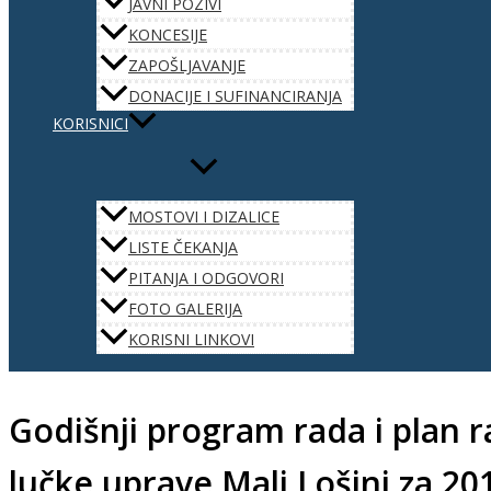
JAVNI POZIVI
KONCESIJE
ZAPOŠLJAVANJE
DONACIJE I SUFINANCIRANJA
KORISNICI
MOSTOVI I DIZALICE
LISTE ČEKANJA
PITANJA I ODGOVORI
FOTO GALERIJA
KORISNI LINKOVI
Godišnji program rada i plan r
lučke uprave Mali Lošinj za 20