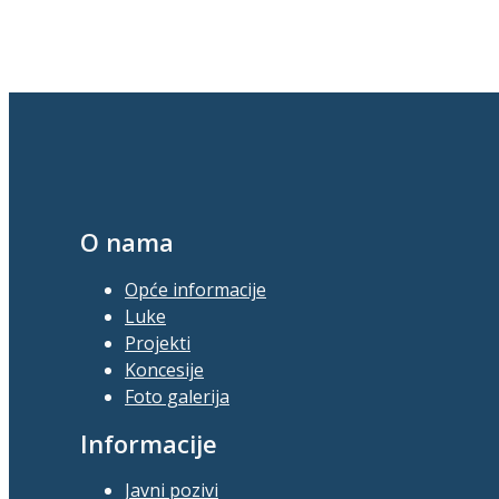
O nama
Opće informacije
Luke
Projekti
Koncesije
Foto galerija
Informacije
Javni pozivi