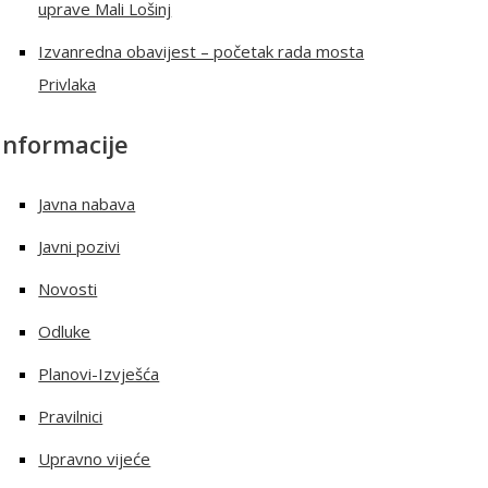
uprave Mali Lošinj
Izvanredna obavijest – početak rada mosta
Privlaka
Informacije
Javna nabava
Javni pozivi
Novosti
Odluke
Planovi-Izvješća
Pravilnici
Upravno vijeće