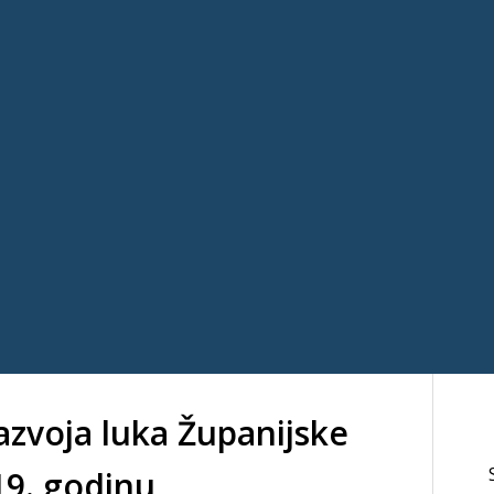
azvoja luka Županijske
19. godinu