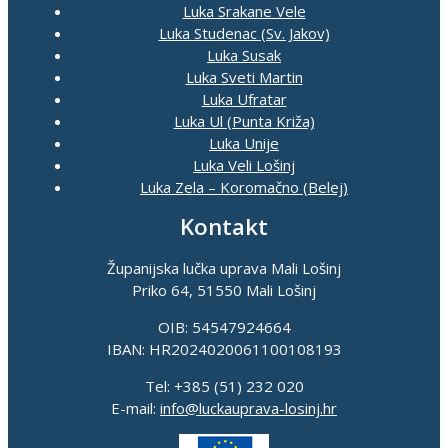
Luka Srakane Vele
Luka Studenac (Sv. Jakov)
Luka Susak
Luka Sveti Martin
Luka Ufratar
Luka Ul (Punta Križa)
Luka Unije
Luka Veli Lošinj
Luka Zela – Koromačno (Belej)
Kontakt
Županijska lučka uprava Mali Lošinj
Priko 64, 51550 Mali Lošinj
OIB: 54547924664
IBAN: HR2024020061100108193
Tel: +385 (51) 232 020
E-mail:
info@luckauprava-losinj.hr