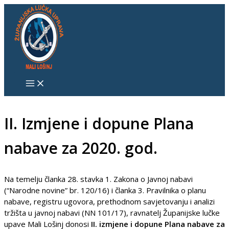
Skip
S
to
e
content
a
r
c
h
f
o
II. Izmjene i dopune Plana
r
nabave za 2020. god.
:
Na temelju članka 28. stavka 1. Zakona o Javnoj nabavi
(“Narodne novine” br. 120/16) i članka 3. Pravilnika o planu
nabave, registru ugovora, prethodnom savjetovanju i analizi
tržišta u javnoj nabavi (NN 101/17), ravnatelj Županijske lučke
upave Mali Lošinj donosi
II. izmjene i dopune Plana nabave za