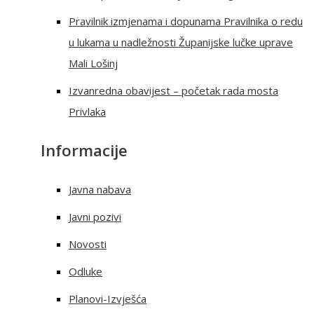
Pravilnik izmjenama i dopunama Pravilnika o redu
u lukama u nadležnosti Županijske lučke uprave
Mali Lošinj
Izvanredna obavijest – početak rada mosta
Privlaka
Informacije
Javna nabava
Javni pozivi
Novosti
Odluke
Planovi-Izvješća