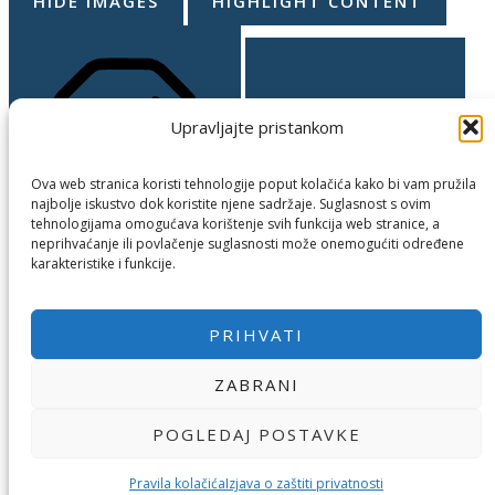
HIDE IMAGES
HIGHLIGHT CONTENT
Upravljajte pristankom
Ova web stranica koristi tehnologije poput kolačića kako bi vam pružila
najbolje iskustvo dok koristite njene sadržaje. Suglasnost s ovim
tehnologijama omogućava korištenje svih funkcija web stranice, a
STOP ANIMATIONS
HIGHLIGHT LINKS
neprihvaćanje ili povlačenje suglasnosti može onemogućiti određene
karakteristike i funkcije.
Skip To Content
RESET SETTINGS
PRIHVATI
ZABRANI
POGLEDAJ POSTAVKE
Pravila kolačića
Izjava o zaštiti privatnosti