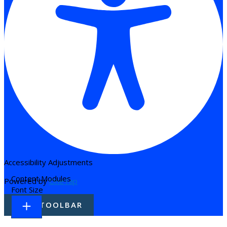
Accessibility Adjustments
Content Modules
Powered by
OneTap
Font Size
HIDE TOOLBAR