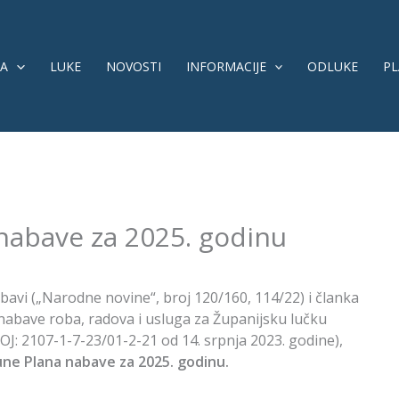
A
LUKE
NOVOSTI
INFORMACIJE
ODLUKE
PL
 nabave za 2025. godinu
bavi („Narodne novine“, broj 120/160, 114/22) i članka
nabave roba, radova i usluga za Županijsku lučku
J: 2107-1-7-23/01-2-21 od 14. srpnja 2023. godine),
pune Plana nabave za 2025. godinu.