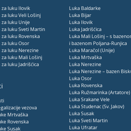
 za luku Ilovik
Luka Baldarke
 za luku Veli Lošinj
Luka Bijar
 za luku Unije
Luka Ilovik
 za luku Sveti Martin
Luka Jadrišćica
a za luku Rovenska
Luka Mali Lošinj – s bazeno
 za luku Osor
i bazenom Poljana-Runjica
 za luku Nerezine
Luka Maračol (Unije)
 za luku Mali Lošinj
Luka Mrtvaška
 za luku Jadrišćica
Luka Nerezine
Luka Nerezine – bazen Bisk
Luka Osor
i
Luka Rovenska
Luka Ružmarinka (Artatore)
Luka Srakane Vele
ti
Luka Studenac (Sv. Jakov)
egalizacije vezova
Luka Susak
luke Mrtvaška
Luka Sveti Martin
luke Rovenska
Luka Ufratar
uke Susak