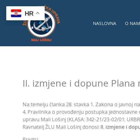
Skip
to
HR
content
NASLOVNA
O NAM
II. izmjene i dopune Plana
Na temelju članka 28. stavka 1. Zakona o javnoj na
4. Pravilnika o provođenju postupka jednostavne 
upravu Mali Lošinj (KLASA: 342-21/23-02/01; URBRO
Ravnatelj ŽLU Mali Lošinj donosi:
II. izmjene i do
Privitci