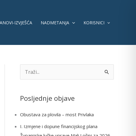
ANOVI-IZVJEŠĆA
NADMETANJA
KORISNICI
S
e
a
Posljednje objave
r
c
Obustava za plovila – most Privlaka
h
I. Izmjene i dopune financijskog plana
f
Županijske lučke uprave Mali Lošinj za 2026.