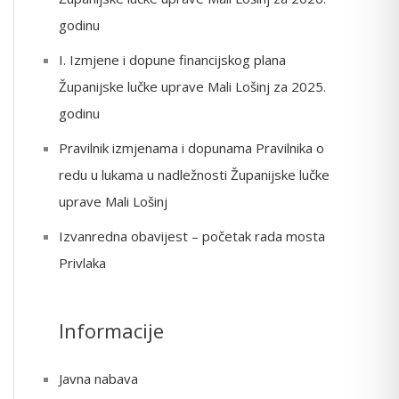
o
godinu
r
I. Izmjene i dopune financijskog plana
:
Županijske lučke uprave Mali Lošinj za 2025.
godinu
Pravilnik izmjenama i dopunama Pravilnika o
redu u lukama u nadležnosti Županijske lučke
uprave Mali Lošinj
Izvanredna obavijest – početak rada mosta
Privlaka
Informacije
Javna nabava