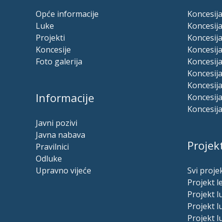
Opće informacije
Koncesija
Luke
Koncesija
Projekti
Koncesija
Koncesije
Koncesija
Foto galerija
Koncesij
Koncesija
Koncesija
Informacije
Koncesija
Koncesija
Javni pozivi
Javna nabava
Projekt
Pravilnici
Odluke
Upravno vijeće
Svi projek
Projekt l
Projekt 
Projekt 
Projekt l