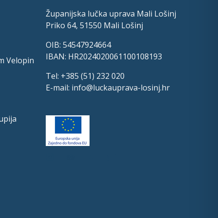
Županijska lučka uprava Mali Lošinj
Priko 64, 51550 Mali Lošinj
OIB: 54547924664
IBAN: HR2024020061100108193
m Velopin
Tel: +385 (51) 232 020
E-mail:
info@luckauprava-losinj.hr
upija