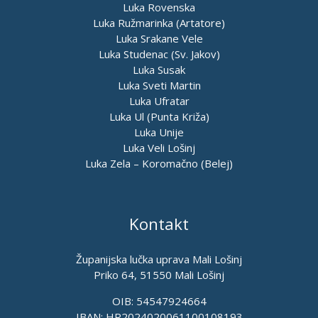
Luka Rovenska
Luka Ružmarinka (Artatore)
Luka Srakane Vele
Luka Studenac (Sv. Jakov)
Luka Susak
Luka Sveti Martin
Luka Ufratar
Luka Ul (Punta Križa)
Luka Unije
Luka Veli Lošinj
Luka Zela – Koromačno (Belej)
Kontakt
Županijska lučka uprava Mali Lošinj
Priko 64, 51550 Mali Lošinj
OIB: 54547924664
IBAN: HR2024020061100108193