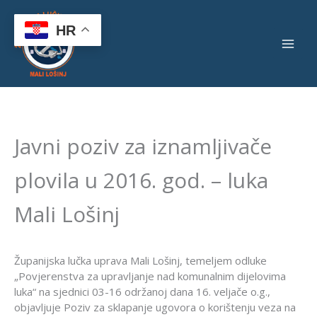
Skip
to
HR
content
Javni poziv za iznamljivače
plovila u 2016. god. – luka
Mali Lošinj
Županijska lučka uprava Mali Lošinj, temeljem odluke
„Povjerenstva za upravljanje nad komunalnim dijelovima
luka“ na sjednici 03-16 održanoj dana 16. veljače o.g.,
objavljuje Poziv za sklapanje ugovora o korištenju veza na