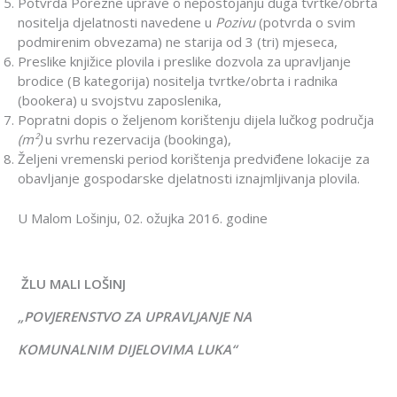
Potvrda Porezne uprave o nepostojanju duga tvrtke/obrta
nositelja djelatnosti navedene u
Pozivu
(potvrda o svim
podmirenim obvezama) ne starija od 3 (tri) mjeseca,
Preslike knjižice plovila i preslike dozvola za upravljanje
brodice (B kategorija) nositelja tvrtke/obrta i radnika
(bookera) u svojstvu zaposlenika,
Popratni dopis o željenom korištenju dijela lučkog područja
(m²)
u svrhu rezervacija (bookinga),
Željeni vremenski period korištenja predviđene lokacije za
obavljanje gospodarske djelatnosti iznajmljivanja plovila.
U Malom Lošinju, 02. ožujka 2016. godine
ŽLU MALI LOŠINJ
„POVJERENSTVO ZA UPRAVLJANJE NA
KOMUNALNIM DIJELOVIMA LUKA“