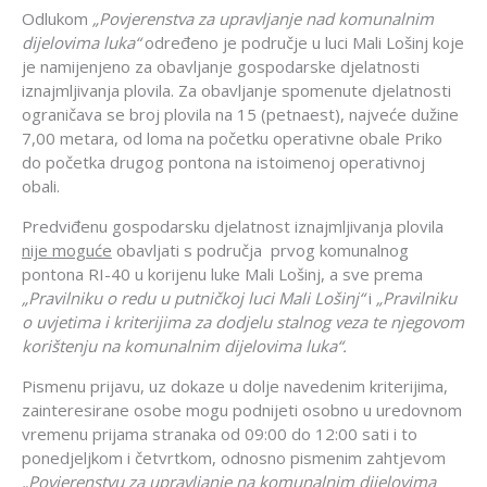
Odlukom
„Povjerenstva za upravljanje nad komunalnim
dijelovima luka“
određeno je područje u luci Mali Lošinj koje
je namijenjeno za obavljanje gospodarske djelatnosti
iznajmljivanja plovila. Za obavljanje spomenute djelatnosti
ograničava se broj plovila na 15 (petnaest), najveće dužine
7,00 metara, od loma na početku operativne obale Priko
do početka drugog pontona na istoimenoj operativnoj
obali.
Predviđenu gospodarsku djelatnost iznajmljivanja plovila
nije moguće
obavljati s područja prvog komunalnog
pontona RI-40 u korijenu luke Mali Lošinj, a sve prema
„Pravilniku o redu u putničkoj luci Mali Lošinj“
i
„Pravilniku
o uvjetima i kriterijima za dodjelu stalnog veza te njegovom
korištenju na komunalnim dijelovima luka“.
Pismenu prijavu, uz dokaze u dolje navedenim kriterijima,
zainteresirane osobe mogu podnijeti osobno u uredovnom
vremenu prijama stranaka od 09:00 do 12:00 sati i to
ponedjeljkom i četvrtkom, odnosno pismenim zahtjevom
„Povjerenstvu za upravljanje na komunalnim dijelovima