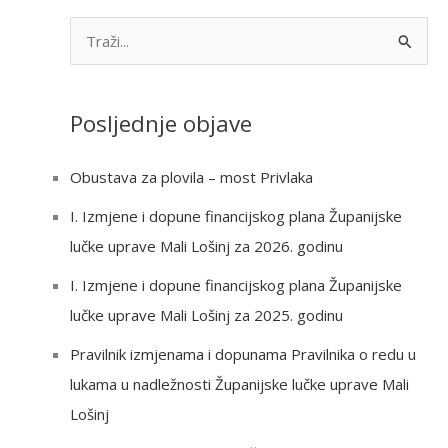
S
e
a
Posljednje objave
r
c
Obustava za plovila – most Privlaka
h
I. Izmjene i dopune financijskog plana Županijske
f
lučke uprave Mali Lošinj za 2026. godinu
o
r
I. Izmjene i dopune financijskog plana Županijske
:
lučke uprave Mali Lošinj za 2025. godinu
Pravilnik izmjenama i dopunama Pravilnika o redu u
lukama u nadležnosti Županijske lučke uprave Mali
Lošinj