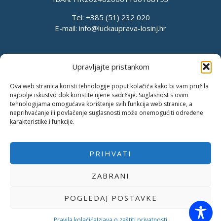
Tel: +385 (51) 232 020
E-mail:
info@luckauprava-losinj.hr
Upravljajte pristankom
Ova web stranica koristi tehnologije poput kolačića kako bi vam pružila
najbolje iskustvo dok koristite njene sadržaje. Suglasnost s ovim
tehnologijama omogućava korištenje svih funkcija web stranice, a
neprihvaćanje ili povlačenje suglasnosti može onemogućiti određene
karakteristike i funkcije.
PRIHVATI
Pravila o privatnosti
Pravila kolačića
Pristup informacijama
ZABRANI
Izjava o pristupačnosti
POGLEDAJ POSTAVKE
Copyright © 2026 Županijska lučka uprava Mali Lošinj |
Podrška
Uphill Web Studio
Pravila kolačića
Izjava o zaštiti privatnosti