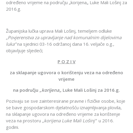
određeno vrijeme na području „korijena„ Luke Mali Lošinj za
2016.g.
Županijska lučka uprava Mali Lošinj, temeljem odluke
„Povjerenstva za upravljanje nad komunalnim dijelovima
luka“
na sjednici 03-16 održanoj dana 16. veljače o.g.,
objavljuje sljedeći;
P O Z I V
za sklapanje ugovora o korištenju veza na određeno
vrijeme
na području
„korijena„
Luke Mali Lošinj za 2016.g.
Pozivaju se sve zainteresirane pravne i fizičke osobe, koje
se bave gospodarskom djelatnošću iznajmljivanja plovila,
na sklapanje ugovora na određeno vrijeme za korištenje
veza na prostoru
„korijena Luke Mali Lošinj“
u 2016.
godini.