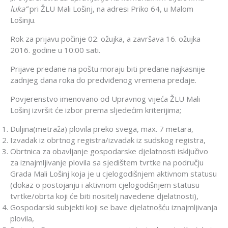
luka“
pri ŽLU Mali Lošinj, na adresi Priko 64, u Malom
Lošinju.
Rok za prijavu počinje 02. ožujka, a završava 16. ožujka
2016. godine u 10:00 sati.
Prijave predane na poštu moraju biti predane najkasnije
zadnjeg dana roka do predviđenog vremena predaje.
Povjerenstvo imenovano od Upravnog vijeća ŽLU Mali
Lošinj izvršit će izbor prema sljedećim kriterijima;
Duljina(metraža) plovila preko svega, max. 7 metara,
Izvadak iz obrtnog registra/izvadak iz sudskog registra,
Obrtnica za obavljanje gospodarske djelatnosti isključivo
za iznajmljivanje plovila sa sjedištem tvrtke na području
Grada Mali Lošinj koja je u cjelogodišnjem aktivnom statusu
(dokaz o postojanju i aktivnom cjelogodišnjem statusu
tvrtke/obrta koji će biti nositelj navedene djelatnosti),
Gospodarski subjekti koji se bave djelatnošću iznajmljivanja
plovila,