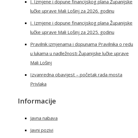
I. Izmjene i dopune financijskog plana Županijske
lučke uprave Mali Lošinj za 2026. godinu
I. Izmjene i dopune financijskog plana Županijske
lučke uprave Mali Lošinj za 2025. godinu
Pravilnik izmjenama i dopunama Pravilnika o redu
u lukama u nadležnosti Županijske lučke uprave
Mali Lošinj
Izvanredna obavijest – početak rada mosta
Privlaka
Informacije
Javna nabava
Javni pozivi