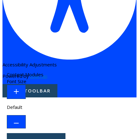
Accessibility Adjustments
Content Modules
Powered by
OneTap
Font Size
HIDE TOOLBAR
Default