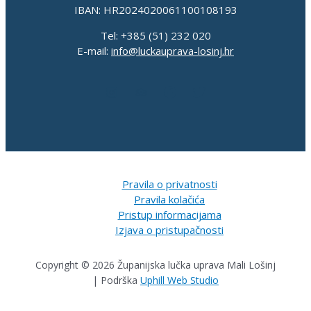
IBAN: HR2024020061100108193
Tel: +385 (51) 232 020
E-mail:
info@luckauprava-losinj.hr
Pravila o privatnosti
Pravila kolačića
Pristup informacijama
Izjava o pristupačnosti
Copyright © 2026 Županijska lučka uprava Mali Lošinj
| Podrška
Uphill Web Studio