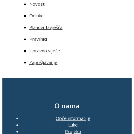
Novosti
Odluke
Planovi-Izvješća
Pravilnici
Upravno vijeće
Zapošljavanje
O nama
Opće informacije
Luke
Projekti