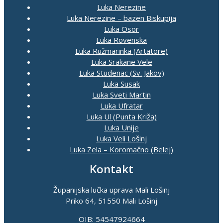
Luka Nerezine
Luka Nerezine – bazen Biskupija
Luka Osor
Luka Rovenska
Luka Ružmarinka (Artatore)
Luka Srakane Vele
Luka Studenac (Sv. Jakov)
Luka Susak
Luka Sveti Martin
Luka Ufratar
Luka Ul (Punta Križa)
Luka Unije
Luka Veli Lošinj
Luka Zela – Koromačno (Belej)
Kontakt
Županijska lučka uprava Mali Lošinj
Priko 64, 51550 Mali Lošinj
OIB: 54547924664