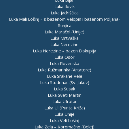
Luka Ilovik
Luka Jadrišćica
Luka Mali Lošinj – s bazenom Velopin i bazenom Poljana-
Runjica
Luka Maračol (Unije)
Luka Mrtvaška
Luka Nerezine
Luka Nerezine – bazen Biskupija
Luka Osor
Luka Rovenska
Luka Ružmarinka (Artatore)
Luka Srakane Vele
Luka Studenac (Sv. Jakov)
Luka Susak
Luka Sveti Martin
Luka Ufratar
Luka Ul (Punta Križa)
Luka Unije
Luka Veli Lošinj
Luka Zela – Koromačno (Belej)