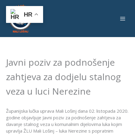
Skip
to
HR
content
Javni poziv za podnošenje
zahtjeva za dodjelu stalnog
veza u luci Nerezine
Županijska lučka uprava Mali Lošinj dana 02. listopada 2020.
godine objavljuje Javni poziv za podnošenje zahtjeva za
davanje stalnog veza u komunalnim dijelovima luka kojim
upravlja ŽLU Mali Lošinj – luka Nerezine s popratnim