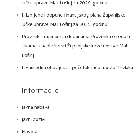
lučke uprave Mali Lošinj za 2026. godinu
o
r
I. Izmjene i dopune financijskog plana Županijske
:
lučke uprave Mali Lošinj za 2025. godinu
Pravilnik izmjenama i dopunama Pravilnika o redu u
lukama u nadležnosti Županijske lučke uprave Mali
Lošinj
Izvanredna obavijest – početak rada mosta Privlaka
Informacije
Javna nabava
Javni pozivi
Novosti