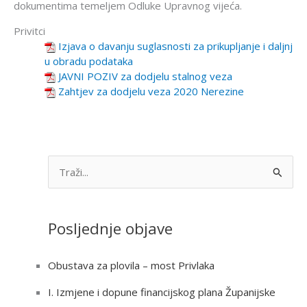
dokumentima temeljem Odluke Upravnog vijeća.
Privitci
Izjava o davanju suglasnosti za prikupljanje i daljnj
u obradu podataka
JAVNI POZIV za dodjelu stalnog veza
Zahtjev za dodjelu veza 2020 Nerezine
S
e
a
Posljednje objave
r
c
Obustava za plovila – most Privlaka
h
I. Izmjene i dopune financijskog plana Županijske
f