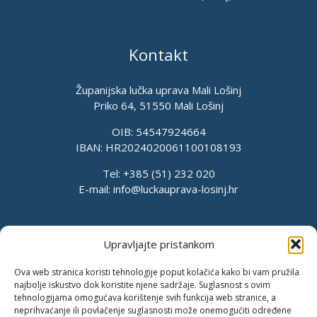
Kontakt
Županijska lučka uprava Mali Lošinj
Priko 64, 51550 Mali Lošinj
OIB: 54547924664
IBAN: HR2024020061100108193
Tel: +385 (51) 232 020
E-mail:
info@luckauprava-losinj.hr
Upravljajte pristankom
Ova web stranica koristi tehnologije poput kolačića kako bi vam pružila
najbolje iskustvo dok koristite njene sadržaje. Suglasnost s ovim
tehnologijama omogućava korištenje svih funkcija web stranice, a
neprihvaćanje ili povlačenje suglasnosti može onemogućiti određene