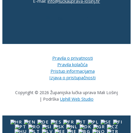
E-mail:
info@luckauprava-losinj.hr
Pravila o privatnosti
Pravila kolačića
Pristup informacijama
Izjava o pristupačnosti
Copyright © 2026 Županijska lučka uprava Mali Lošinj
| Podrška
Uphill Web Studio