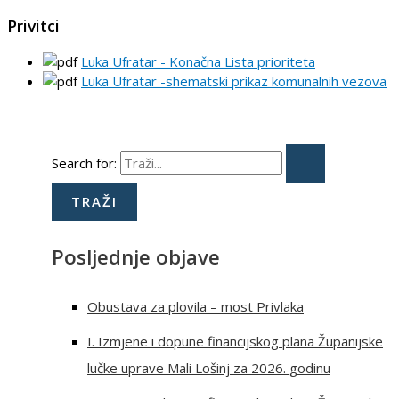
Privitci
Luka Ufratar - Konačna Lista prioriteta
Luka Ufratar -shematski prikaz komunalnih vezova
Search for:
Posljednje objave
Obustava za plovila – most Privlaka
I. Izmjene i dopune financijskog plana Županijske
lučke uprave Mali Lošinj za 2026. godinu