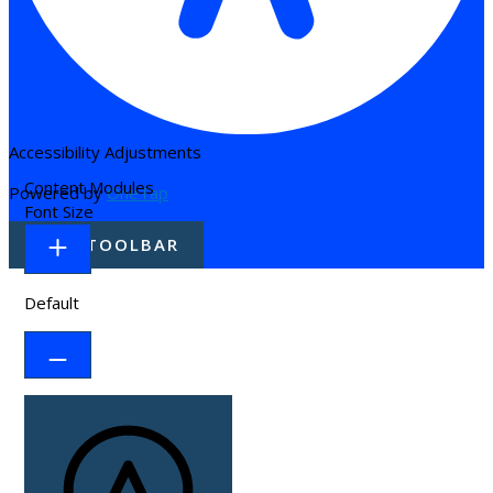
Accessibility Adjustments
Content Modules
Powered by
OneTap
Font Size
HIDE TOOLBAR
Default