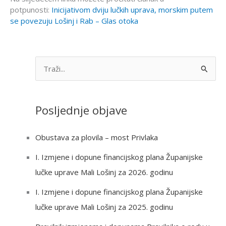
potpunosti:
Inicijativom dviju lučkih uprava, morskim putem
se povezuju Lošinj i Rab – Glas otoka
S
e
a
Posljednje objave
r
c
Obustava za plovila – most Privlaka
h
I. Izmjene i dopune financijskog plana Županijske
f
lučke uprave Mali Lošinj za 2026. godinu
o
r
I. Izmjene i dopune financijskog plana Županijske
:
lučke uprave Mali Lošinj za 2025. godinu