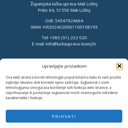
Županijska lučka uprava Mali Lošinj
Priko 64, 51550 Mali Lošinj
OIB: 54547924664
IBAN: HR2024020061100108193
Tel: +385 (51) 232 020
E-mail:
info@luckauprava-losinj.hr
Upravljajte pristankom
Ova web stranica koristi tehnologije poput kolačića kako bi vam pružila
najbolje iskustvo dok koristite njene sadržaje. Suglasnost s ovim
tehnologijama omogućava korištenje svih funkcija web stranice, a
neprihvaćanje ili povlačenje suglasnosti može onemogućiti određene
karakteristike i funkcije.
PRIHVATI
Pravila o privatnosti
Pravila kolačića