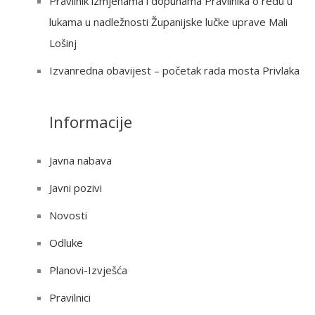
Pravilnik izmjenama i dopunama Pravilnika o redu u
lukama u nadležnosti Županijske lučke uprave Mali
Lošinj
Izvanredna obavijest – početak rada mosta Privlaka
Informacije
Javna nabava
Javni pozivi
Novosti
Odluke
Planovi-Izvješća
Pravilnici