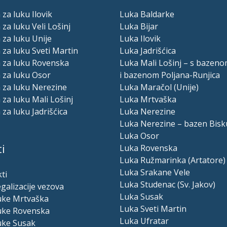
 za luku Ilovik
Luka Baldarke
 za luku Veli Lošinj
Luka Bijar
 za luku Unije
Luka Ilovik
 za luku Sveti Martin
Luka Jadrišćica
a za luku Rovenska
Luka Mali Lošinj – s bazeno
 za luku Osor
i bazenom Poljana-Runjica
 za luku Nerezine
Luka Maračol (Unije)
 za luku Mali Lošinj
Luka Mrtvaška
 za luku Jadrišćica
Luka Nerezine
Luka Nerezine – bazen Bisk
Luka Osor
i
Luka Rovenska
Luka Ružmarinka (Artatore)
Luka Srakane Vele
ti
Luka Studenac (Sv. Jakov)
egalizacije vezova
Luka Susak
luke Mrtvaška
Luka Sveti Martin
luke Rovenska
Luka Ufratar
uke Susak