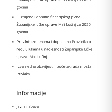
o
godinu
r
I. Izmjene i dopune financijskog plana
:
Županijske lučke uprave Mali Lošinj za 2025.
godinu
Pravilnik izmjenama i dopunama Pravilnika o
redu u lukama u nadležnosti Županijske lučke
uprave Mali Lošinj
Izvanredna obavijest – početak rada mosta
Privlaka
Informacije
Javna nabava