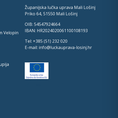
Županijska lučka uprava Mali Lošinj
Priko 64, 51550 Mali Lošinj
OIB: 54547924664
IBAN: HR2024020061100108193
m Velopin
Tel: +385 (51) 232 020
E-mail:
info@luckauprava-losinj.hr
upija