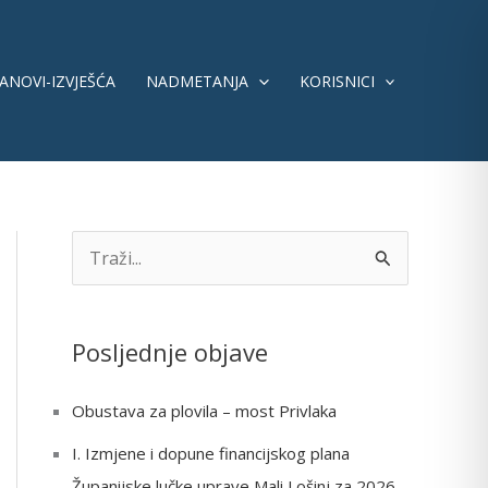
ANOVI-IZVJEŠĆA
NADMETANJA
KORISNICI
S
e
a
Posljednje objave
r
c
Obustava za plovila – most Privlaka
h
I. Izmjene i dopune financijskog plana
f
Županijske lučke uprave Mali Lošinj za 2026.