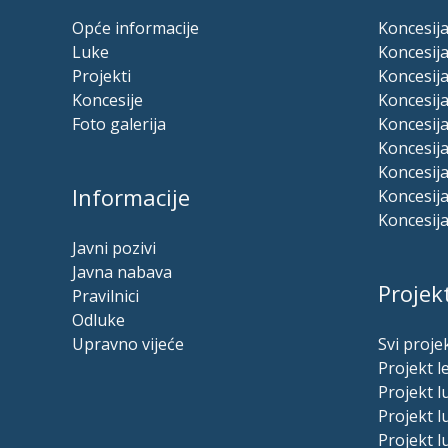
Opće informacije
Koncesija
Luke
Koncesija
Projekti
Koncesija
Koncesije
Koncesija
Foto galerija
Koncesij
Koncesija
Koncesija
Informacije
Koncesija
Koncesija
Javni pozivi
Javna nabava
Projekt
Pravilnici
Odluke
Upravno vijeće
Svi projek
Projekt l
Projekt 
Projekt 
Projekt l