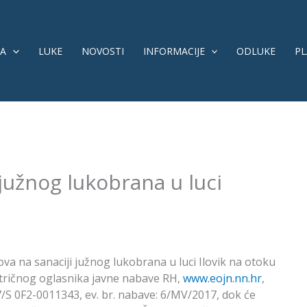
A
LUKE
NOVOSTI
INFORMACIJE
ODLUKE
PL
južnog lukobrana u luci
a na sanaciji južnog lukobrana u luci Ilovik na otoku
ktričnog oglasnika javne nabave RH,
www.eojn.nn.hr
,
7/S 0F2-0011343, ev. br. nabave: 6/MV/2017, dok će