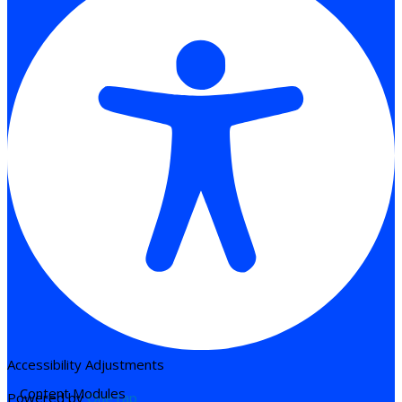
Accessibility Adjustments
Content Modules
Powered by
OneTap