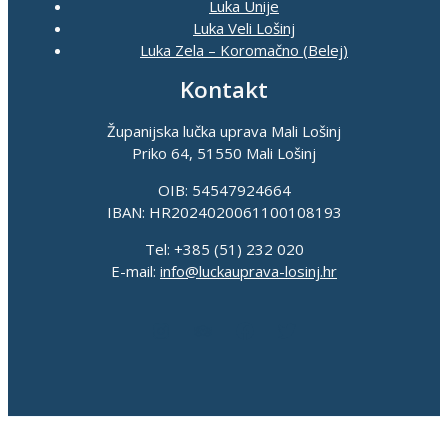
Luka Unije
Luka Veli Lošinj
Luka Zela – Koromačno (Belej)
Kontakt
Županijska lučka uprava Mali Lošinj
Priko 64, 51550 Mali Lošinj
OIB: 54547924664
IBAN: HR2024020061100108193
Tel: +385 (51) 232 020
E-mail:
info@luckauprava-losinj.hr