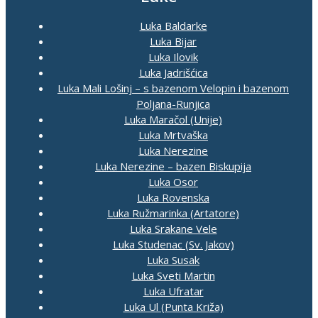
Luka Baldarke
Luka Bijar
Luka Ilovik
Luka Jadrišćica
Luka Mali Lošinj – s bazenom Velopin i bazenom
Poljana-Runjica
Luka Maračol (Unije)
Luka Mrtvaška
Luka Nerezine
Luka Nerezine – bazen Biskupija
Luka Osor
Luka Rovenska
Luka Ružmarinka (Artatore)
Luka Srakane Vele
Luka Studenac (Sv. Jakov)
Luka Susak
Luka Sveti Martin
Luka Ufratar
Luka Ul (Punta Križa)