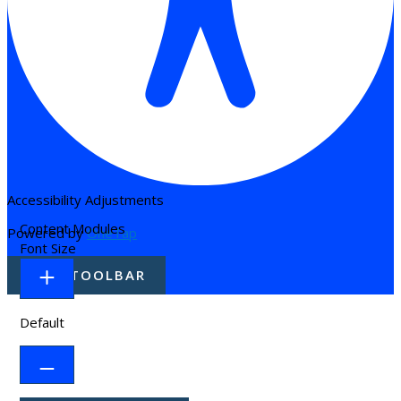
Accessibility Adjustments
Content Modules
Powered by
OneTap
Font Size
HIDE TOOLBAR
Default