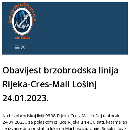
Skip
S
to
e
content
a
r
c
h
f
o
Obavijest brzobrodska linija
r
Rijeka-Cres-Mali Lošinj
:
24.01.2023.
Na brzobrodskoj liniji 9308 Rijeka-Cres-Mali Lošinj u utorak
24.01.2023., sa polaskom iz luke Rijeka u 14:30 sati, katamaran
će izvanredno pristati u lukama Martinšćica, Unije, Susak i Ilovik.