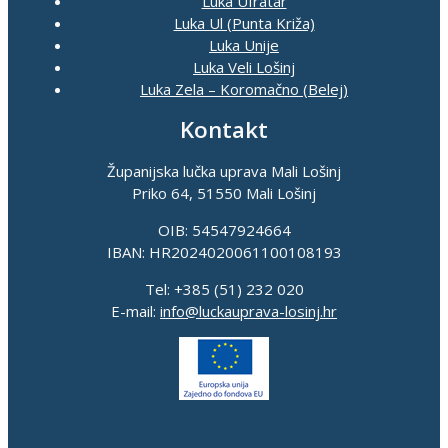
Luka Ufratar
Luka Ul (Punta Križa)
Luka Unije
Luka Veli Lošinj
Luka Zela – Koromačno (Belej)
Kontakt
Županijska lučka uprava Mali Lošinj
Priko 64, 51550 Mali Lošinj
OIB: 54547924664
IBAN: HR2024020061100108193
Tel: +385 (51) 232 020
E-mail:
info@luckauprava-losinj.hr