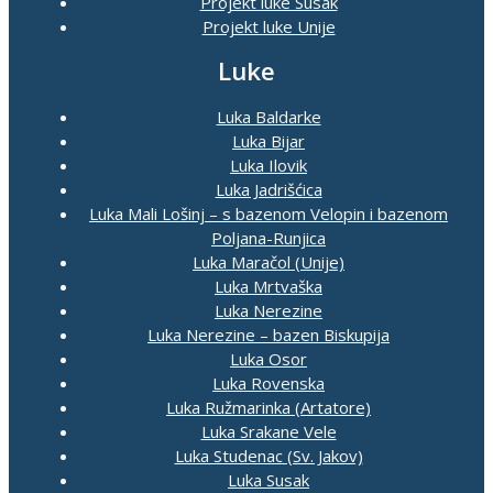
Projekt luke Susak
Projekt luke Unije
Luke
Luka Baldarke
Luka Bijar
Luka Ilovik
Luka Jadrišćica
Luka Mali Lošinj – s bazenom Velopin i bazenom
Poljana-Runjica
Luka Maračol (Unije)
Luka Mrtvaška
Luka Nerezine
Luka Nerezine – bazen Biskupija
Luka Osor
Luka Rovenska
Luka Ružmarinka (Artatore)
Luka Srakane Vele
Luka Studenac (Sv. Jakov)
Luka Susak