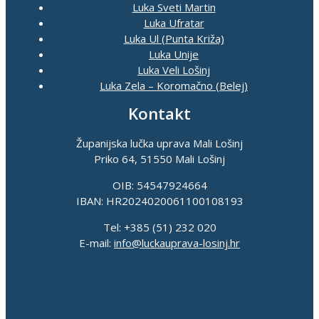
Luka Sveti Martin
Luka Ufratar
Luka Ul (Punta Križa)
Luka Unije
Luka Veli Lošinj
Luka Zela – Koromačno (Belej)
Kontakt
Županijska lučka uprava Mali Lošinj
Priko 64, 51550 Mali Lošinj
OIB: 54547924664
IBAN: HR2024020061100108193
Tel: +385 (51) 232 020
E-mail:
info@luckauprava-losinj.hr