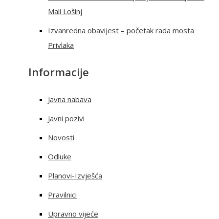
Mali Lošinj
Izvanredna obavijest – početak rada mosta
Privlaka
Informacije
Javna nabava
Javni pozivi
Novosti
Odluke
Planovi-Izvješća
Pravilnici
Upravno vijeće