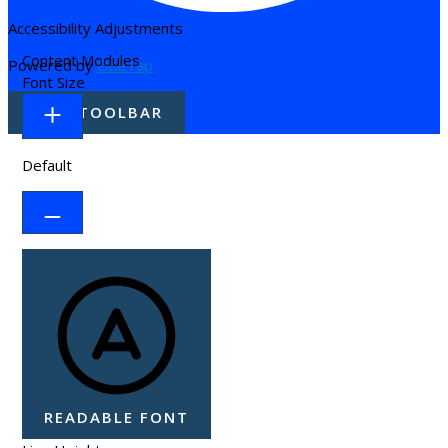
Accessibility Adjustments
Content Modules
Powered by
OneTap
Font Size
HIDE TOOLBAR
Default
READABLE FONT