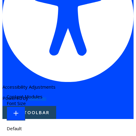
Accessibility Adjustments
Content Modules
Powered by
OneTap
Font Size
HIDE TOOLBAR
Default