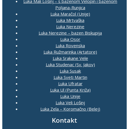
Luka Mali Lošinj – s bazenom Velopin i bazenom
Poljana-Runjica
Luka Maračol (Unije)
Luka Mrtvaška
Luka Nerezine
Luka Nerezine – bazen Biskupija
Luka Osor
Luka Rovenska
Luka Ružmarinka (Artatore)
Luka Srakane Vele
Luka Studenac (Sv. Jakov)
Luka Susak
Luka Sveti Martin
Luka Ufratar
Luka Ul (Punta Križa)
Luka Unije
Luka Veli Lošinj
Luka Zela – Koromačno (Belej)
Kontakt