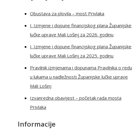
Obustava za plovila – most Privlaka
I. Izmjene i dopune financijskog plana Županijske
lučke uprave Mali Lošinj za 2026. godinu
I. Izmjene i dopune financijskog plana Županijske
lučke uprave Mali Lošinj za 2025. godinu
Pravilnik izmjenama i dopunama Pravilnika o redu
u lukama u nadležnosti Županijske lučke uprave
Mali Lošinj
Izvanredna obavijest – početak rada mosta
Privlaka
Informacije