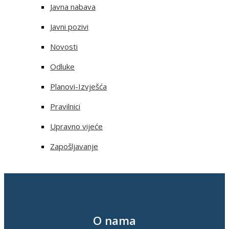
Javna nabava
Javni pozivi
Novosti
Odluke
Planovi-Izvješća
Pravilnici
Upravno vijeće
Zapošljavanje
O nama