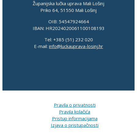
Županijska lučka uprava Mali Lošinj
Priko 64, 51550 Mali Lošinj
OIB: 54547924664
IBAN: HR2024020061100108193
Tel: +385 (51) 232 020
E-mail:
info@luckauprava-losinj.hr
Pravila o privatnosti
Pravila kolačića
Pristup informacijama
Izjava o pristupačnosti