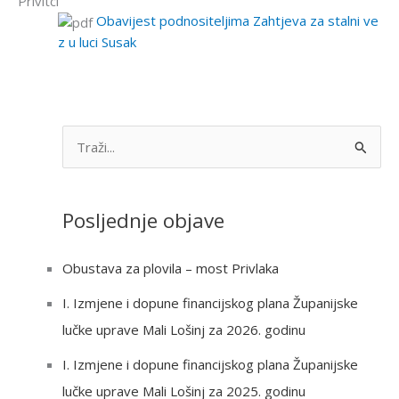
Privitci
Obavijest podnositeljima Zahtjeva za stalni ve
z u luci Susak
S
e
a
Posljednje objave
r
c
Obustava za plovila – most Privlaka
h
I. Izmjene i dopune financijskog plana Županijske
f
lučke uprave Mali Lošinj za 2026. godinu
o
r
I. Izmjene i dopune financijskog plana Županijske
:
lučke uprave Mali Lošinj za 2025. godinu