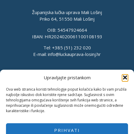
Županijska lučka uprava Mali Lošinj
Priko 64, 51550 Mali Lošinj
OIB: 54547924664
IBAN: HR2024020061100108193
Tel: +385 (51) 232 020
E-mail:
info@luckauprava-losinj.hr
Upravljajte pristankom
Ova web stranica koristi tehnologije poput kolačića kako bi vam pružila
najbolje iskustvo dok koristite njene sadržaje. Suglasnost s ovim
tehnologijama omogućava korištenje svih funkcija web stranice, a
neprihvaćanje ili povlačenje suglasnosti može onemogućiti određene
karakteristike i funkcije.
PRIHVATI
Pravila o privatnosti