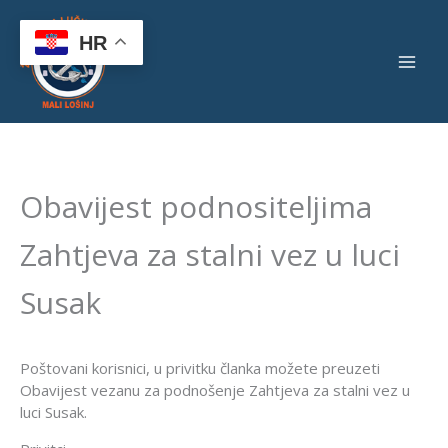
Skip
to
HR
content
Obavijest podnositeljima
Zahtjeva za stalni vez u luci
Susak
Poštovani korisnici, u privitku članka možete preuzeti
Obavijest vezanu za podnošenje Zahtjeva za stalni vez u
luci Susak.