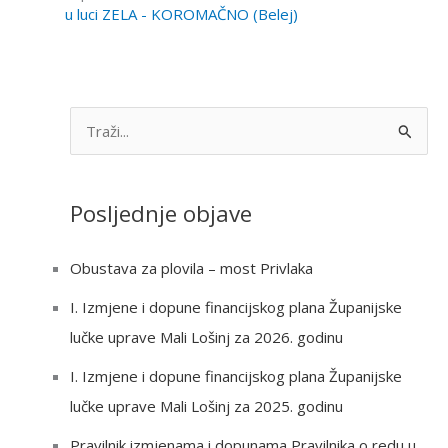
u luci ZELA - KOROMAČNO (Belej)
S
e
a
Posljednje objave
r
c
Obustava za plovila – most Privlaka
h
I. Izmjene i dopune financijskog plana Županijske
f
lučke uprave Mali Lošinj za 2026. godinu
o
r
I. Izmjene i dopune financijskog plana Županijske
:
lučke uprave Mali Lošinj za 2025. godinu
Pravilnik izmjenama i dopunama Pravilnika o redu u