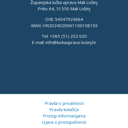
Županijska lučka uprava Mali Lošinj
Priko 64, 51550 Mali Lošinj
OIB: 54547924664
IBAN: HR2024020061100108193
Tel: +385 (51) 232 020
E-mail:
info@luckauprava-losinj.hr
Pravila o privatnosti
Pravila kolačića
Pristup informacijama
Izjava o pristupačnosti