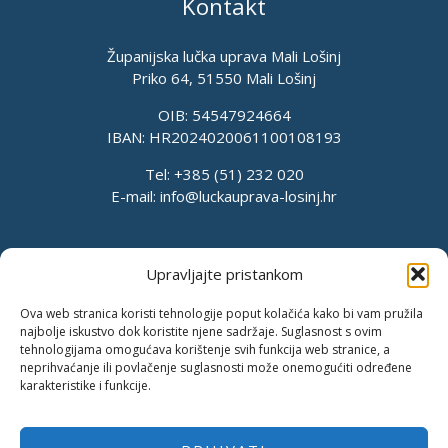
Kontakt
Županijska lučka uprava Mali Lošinj
Priko 64, 51550 Mali Lošinj
OIB: 54547924664
IBAN: HR2024020061100108193
Tel: +385 (51) 232 020
E-mail:
info@luckauprava-losinj.hr
Upravljajte pristankom
Ova web stranica koristi tehnologije poput kolačića kako bi vam pružila
najbolje iskustvo dok koristite njene sadržaje. Suglasnost s ovim
tehnologijama omogućava korištenje svih funkcija web stranice, a
neprihvaćanje ili povlačenje suglasnosti može onemogućiti određene
karakteristike i funkcije.