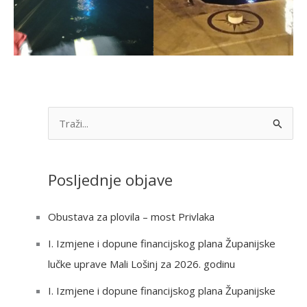
S
e
a
Posljednje objave
r
c
Obustava za plovila – most Privlaka
h
I. Izmjene i dopune financijskog plana Županijske
f
lučke uprave Mali Lošinj za 2026. godinu
o
r
I. Izmjene i dopune financijskog plana Županijske