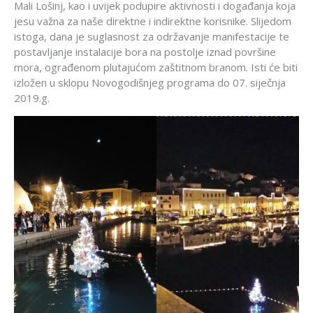
Mali Lošinj, kao i uvijek podupire aktivnosti i događanja koja
jesu važna za naše direktne i indirektne korisnike. Slijedom
istoga, dana je suglasnost za održavanje manifestacije te
postavljanje instalacije bora na postolje iznad površine
mora, ograđenom plutajućom zaštitnom branom. Isti će biti
izložen u sklopu Novogodišnjeg programa do 07. siječnja
2019.g.