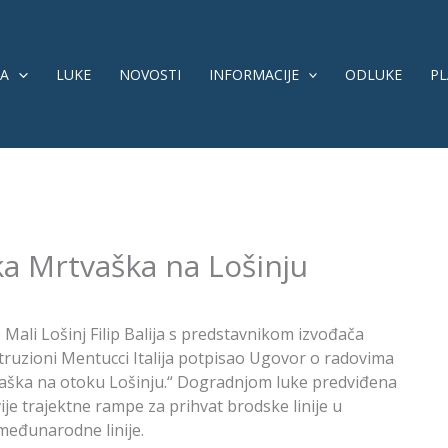
A
LUKE
NOVOSTI
INFORMACIJE
ODLUKE
PL
ka Mrtvaška na Lošinju
 Mali Lošinj Filip Balija s predstavnikom izvođača
ruzioni Mentucci Italija potpisao Ugovor o radovima
vaška na otoku Lošinju.“ Dogradnjom luke predviđena
ije trajektne rampe za prihvat brodske linije u
eđunarodne linije.