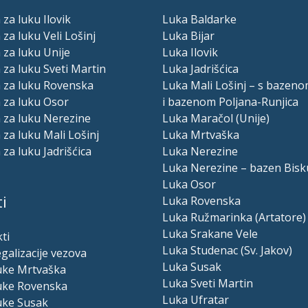
 za luku Ilovik
Luka Baldarke
 za luku Veli Lošinj
Luka Bijar
 za luku Unije
Luka Ilovik
 za luku Sveti Martin
Luka Jadrišćica
a za luku Rovenska
Luka Mali Lošinj – s bazeno
 za luku Osor
i bazenom Poljana-Runjica
 za luku Nerezine
Luka Maračol (Unije)
 za luku Mali Lošinj
Luka Mrtvaška
 za luku Jadrišćica
Luka Nerezine
Luka Nerezine – bazen Bisk
Luka Osor
i
Luka Rovenska
Luka Ružmarinka (Artatore)
Luka Srakane Vele
ti
Luka Studenac (Sv. Jakov)
egalizacije vezova
Luka Susak
luke Mrtvaška
Luka Sveti Martin
luke Rovenska
Luka Ufratar
uke Susak