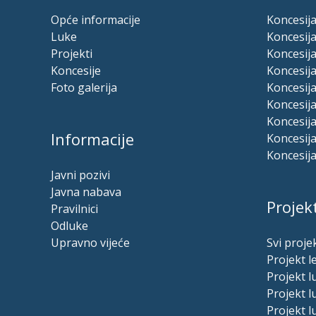
Opće informacije
Koncesija
Luke
Koncesija
Projekti
Koncesija
Koncesije
Koncesija
Foto galerija
Koncesij
Koncesija
Koncesija
Informacije
Koncesija
Koncesija
Javni pozivi
Javna nabava
Projekt
Pravilnici
Odluke
Upravno vijeće
Svi projek
Projekt l
Projekt 
Projekt 
Projekt l