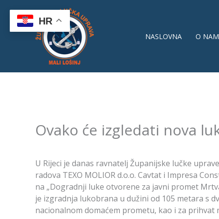
Skip
to
HR
content
NASLOVNA
O NAM
Ovako će izgledati nova lu
U Rijeci je danas ravnatelj Županijske lučke uprave
radova TEXO MOLIOR d.o.o. Cavtat i Impresa Const
na „Dogradnji luke otvorene za javni promet Mrt
je izgradnja lukobrana u dužini od 105 metara s dv
nacionalnom domaćem prometu, kao i za prihvat m