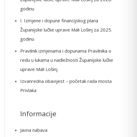
o
godinu
r
I. Izmjene i dopune financijskog plana
:
Županijske lučke uprave Mali Lošinj za 2025.
godinu
Pravilnik izmjenama i dopunama Pravilnika o
redu u lukama u nadležnosti Županijske lučke
uprave Mali Lošinj
Izvanredna obavijest – početak rada mosta
Privlaka
Informacije
Javna nabava