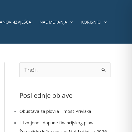
ANOVI-IZVJEŠĆA
NADMETANJA
KORISNICI
S
e
a
Posljednje objave
r
c
Obustava za plovila – most Privlaka
h
I. Izmjene i dopune financijskog plana
f
Županijske lučke uprave Mali Lošinj za 2026.