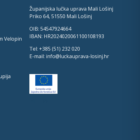
Županijska lučka uprava Mali Lošinj
Priko 64, 51550 Mali Lošinj
OIB: 54547924664
IBAN: HR2024020061100108193
m Velopin
Tel: +385 (51) 232 020
E-mail:
info@luckauprava-losinj.hr
upija