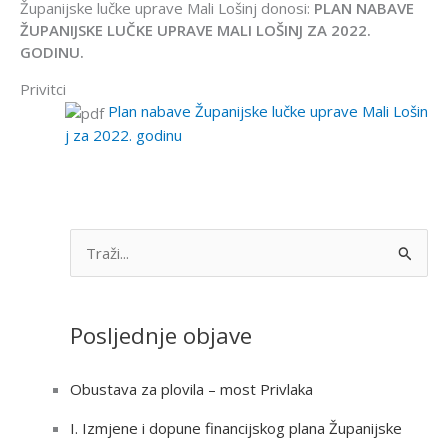
Županijske lučke uprave Mali Lošinj donosi:
PLAN NABAVE
ŽUPANIJSKE LUČKE UPRAVE MALI LOŠINJ ZA 2022.
GODINU.
Privitci
Plan nabave Županijske lučke uprave Mali Lošin
j za 2022. godinu
S
e
a
Posljednje objave
r
c
Obustava za plovila – most Privlaka
h
I. Izmjene i dopune financijskog plana Županijske
f