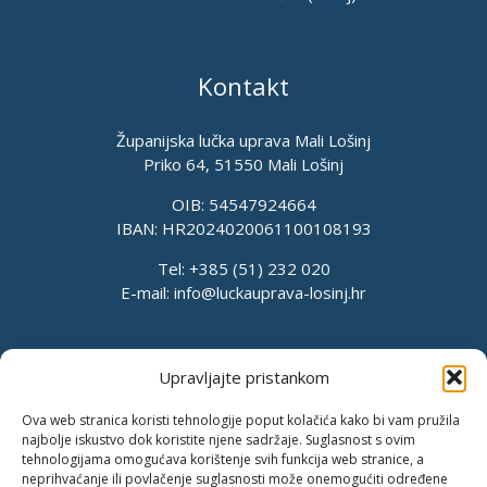
Kontakt
Županijska lučka uprava Mali Lošinj
Priko 64, 51550 Mali Lošinj
OIB: 54547924664
IBAN: HR2024020061100108193
Tel: +385 (51) 232 020
E-mail:
info@luckauprava-losinj.hr
Upravljajte pristankom
Ova web stranica koristi tehnologije poput kolačića kako bi vam pružila
najbolje iskustvo dok koristite njene sadržaje. Suglasnost s ovim
tehnologijama omogućava korištenje svih funkcija web stranice, a
neprihvaćanje ili povlačenje suglasnosti može onemogućiti određene