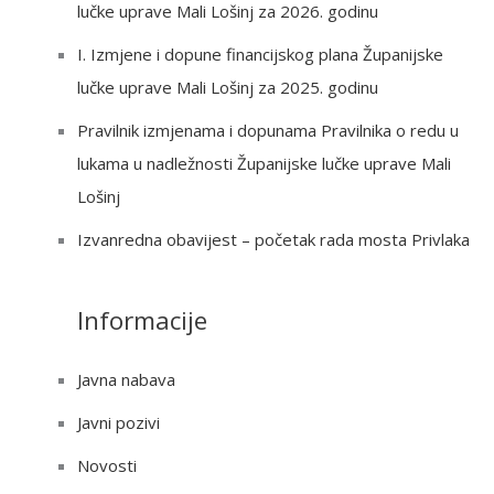
lučke uprave Mali Lošinj za 2026. godinu
o
r
I. Izmjene i dopune financijskog plana Županijske
:
lučke uprave Mali Lošinj za 2025. godinu
Pravilnik izmjenama i dopunama Pravilnika o redu u
lukama u nadležnosti Županijske lučke uprave Mali
Lošinj
Izvanredna obavijest – početak rada mosta Privlaka
Informacije
Javna nabava
Javni pozivi
Novosti