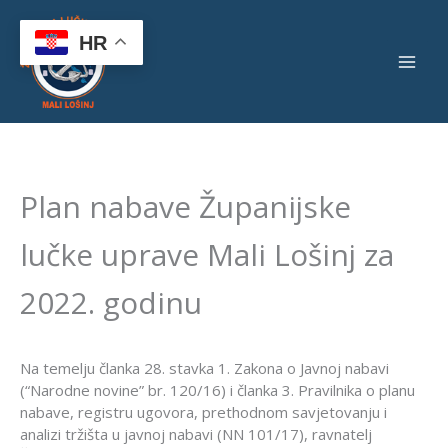
Skip
to
HR
content
Plan nabave Županijske
lučke uprave Mali Lošinj za
2022. godinu
Na temelju članka 28. stavka 1. Zakona o Javnoj nabavi
(“Narodne novine” br. 120/16) i članka 3. Pravilnika o planu
nabave, registru ugovora, prethodnom savjetovanju i
analizi tržišta u javnoj nabavi (NN 101/17), ravnatelj