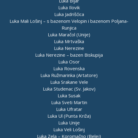
Luka Bijar
Luka Ilovik
Luka Jadrišćica
Luka Mali Lošinj – s bazenom Velopin i bazenom Poljana-
Runjica
Luka Maračol (Unije)
Luka Mrtvaška
Luka Nerezine
Luka Nerezine – bazen Biskupija
Luka Osor
Luka Rovenska
Luka Ružmarinka (Artatore)
Luka Srakane Vele
Luka Studenac (Sv. Jakov)
Luka Susak
Luka Sveti Martin
Luka Ufratar
Luka Ul (Punta Križa)
Luka Unije
Luka Veli Lošinj
Luka Zela – Koromačno (Belej)