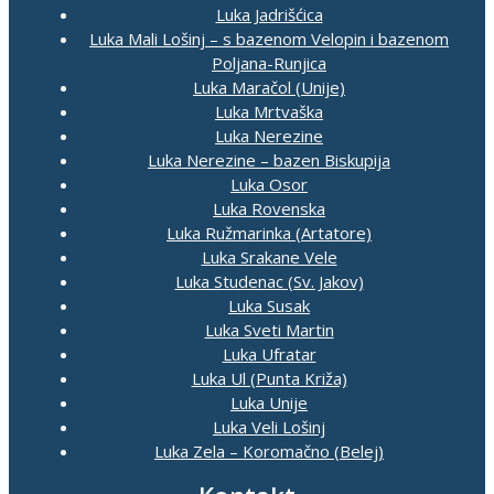
Luka Jadrišćica
Luka Mali Lošinj – s bazenom Velopin i bazenom
Poljana-Runjica
Luka Maračol (Unije)
Luka Mrtvaška
Luka Nerezine
Luka Nerezine – bazen Biskupija
Luka Osor
Luka Rovenska
Luka Ružmarinka (Artatore)
Luka Srakane Vele
Luka Studenac (Sv. Jakov)
Luka Susak
Luka Sveti Martin
Luka Ufratar
Luka Ul (Punta Križa)
Luka Unije
Luka Veli Lošinj
Luka Zela – Koromačno (Belej)