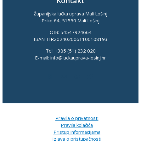
Kontakt
Županijska lučka uprava Mali Lošinj
Priko 64, 51550 Mali Lošinj
OIB: 54547924664
IBAN: HR2024020061100108193
Tel: +385 (51) 232 020
E-mail:
info@luckauprava-losinj.hr
Pravila o privatnosti
Pravila kolačića
Pristup informacijama
Izjava o pristupačnosti