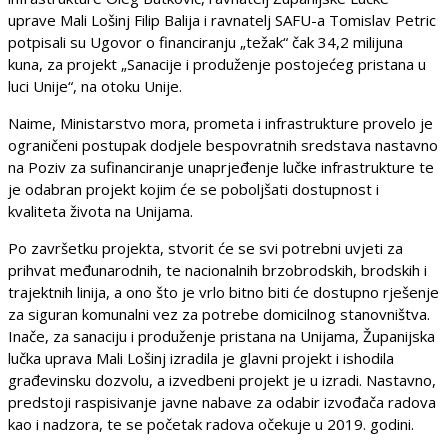
uprave Mali Lošinj Filip Balija i ravnatelj SAFU-a Tomislav Petric
potpisali su Ugovor o financiranju „težak“ čak 34,2 milijuna
kuna, za projekt „Sanacije i produženje postojećeg pristana u
luci Unije“, na otoku Unije.
Naime, Ministarstvo mora, prometa i infrastrukture provelo je
ograničeni postupak dodjele bespovratnih sredstava nastavno
na Poziv za sufinanciranje unaprjeđenje lučke infrastrukture te
je odabran projekt kojim će se poboljšati dostupnost i
kvaliteta života na Unijama.
Po završetku projekta, stvorit će se svi potrebni uvjeti za
prihvat međunarodnih, te nacionalnih brzobrodskih, brodskih i
trajektnih linija, a ono što je vrlo bitno biti će dostupno rješenje
za siguran komunalni vez za potrebe domicilnog stanovništva.
Inače, za sanaciju i produženje pristana na Unijama, Županijska
lučka uprava Mali Lošinj izradila je glavni projekt i ishodila
građevinsku dozvolu, a izvedbeni projekt je u izradi. Nastavno,
predstoji raspisivanje javne nabave za odabir izvođača radova
kao i nadzora, te se početak radova očekuje u 2019. godini.