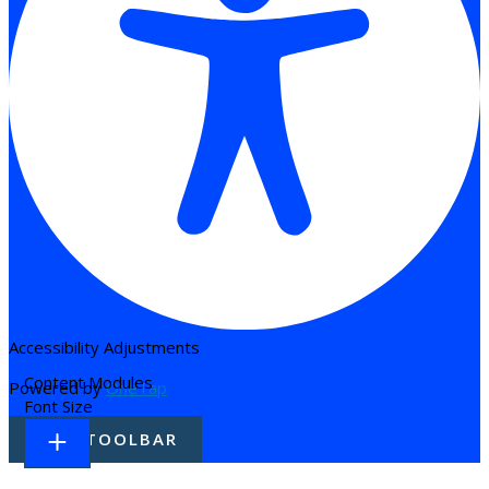
Accessibility Adjustments
Content Modules
Powered by
OneTap
Font Size
HIDE TOOLBAR