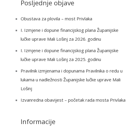
Posljednje objave
r
c
Obustava za plovila – most Privlaka
h
I. Izmjene i dopune financijskog plana Županijske
f
lučke uprave Mali Lošinj za 2026. godinu
o
r
I. Izmjene i dopune financijskog plana Županijske
:
lučke uprave Mali Lošinj za 2025. godinu
Pravilnik izmjenama i dopunama Pravilnika o redu u
lukama u nadležnosti Županijske lučke uprave Mali
Lošinj
Izvanredna obavijest – početak rada mosta Privlaka
Informacije