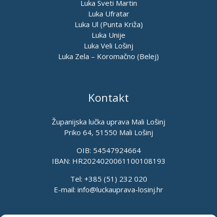
Luka Sveti Martin
Luka Ufratar
Luka Ul (Punta Križa)
Luka Unije
Luka Veli Lošinj
Luka Zela – Koromačno (Belej)
Kontakt
Županijska lučka uprava Mali Lošinj
Priko 64, 51550 Mali Lošinj
OIB: 54547924664
IBAN: HR2024020061100108193
Tel: +385 (51) 232 020
E-mail:
info@luckauprava-losinj.hr