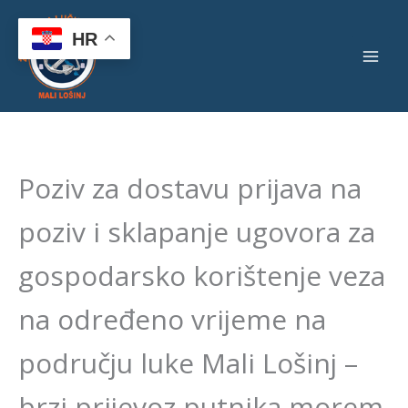
Skip
to
HR
content
Poziv za dostavu prijava na
poziv i sklapanje ugovora za
gospodarsko korištenje veza
na određeno vrijeme na
području luke Mali Lošinj –
brzi prijevoz putnika morem