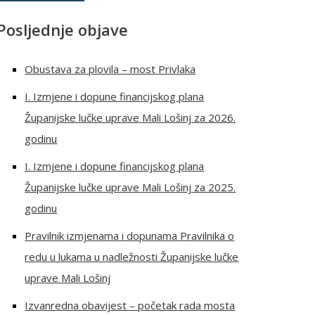
Posljednje objave
Obustava za plovila – most Privlaka
I. Izmjene i dopune financijskog plana
Županijske lučke uprave Mali Lošinj za 2026.
godinu
I. Izmjene i dopune financijskog plana
Županijske lučke uprave Mali Lošinj za 2025.
godinu
Pravilnik izmjenama i dopunama Pravilnika o
redu u lukama u nadležnosti Županijske lučke
uprave Mali Lošinj
Izvanredna obavijest – početak rada mosta