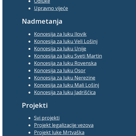
Odluke
Upravno vijeće
Nadmetanja
Koncesija za luku Ilovik
Koncesija za luku Veli Lošinj
Koncesija za luku Unije
Koncesija za luku Sveti Martin
Koncesija za luku Rovenska
Koncesija za luku Osor
Koncesija za luku Nerezine
Koncesija za luku Mali Lošinj
Koncesija za luku Jadrišćica
Projekti
Svi projekti
Projekt legalizacije vezova
Projekt luke Mrtvaška