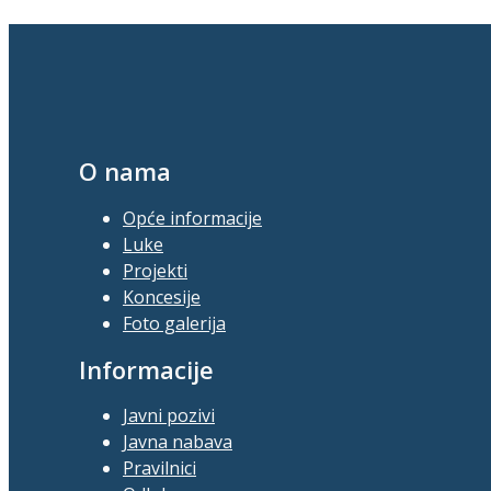
O nama
Opće informacije
Luke
Projekti
Koncesije
Foto galerija
Informacije
Javni pozivi
Javna nabava
Pravilnici