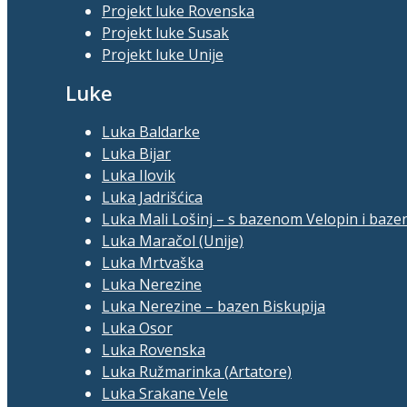
Projekt luke Rovenska
Projekt luke Susak
Projekt luke Unije
Luke
Luka Baldarke
Luka Bijar
Luka Ilovik
Luka Jadrišćica
Luka Mali Lošinj – s bazenom Velopin i baze
Luka Maračol (Unije)
Luka Mrtvaška
Luka Nerezine
Luka Nerezine – bazen Biskupija
Luka Osor
Luka Rovenska
Luka Ružmarinka (Artatore)
Luka Srakane Vele