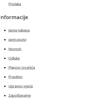
Privlaka
Informacije
Javna nabava
Javni pozivi
Novosti
Odluke
Planovi-Izvješća
Pravilnici
Upravno vijeće
Zapošljavanje