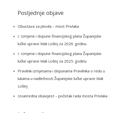
e
a
Posljednje objave
r
c
Obustava za plovila – most Privlaka
h
I. Izmjene i dopune financijskog plana Županijske
f
lučke uprave Mali Lošinj za 2026. godinu
o
r
I. Izmjene i dopune financijskog plana Županijske
:
lučke uprave Mali Lošinj za 2025. godinu
Pravilnik izmjenama i dopunama Pravilnika o redu u
lukama u nadležnosti Županijske lučke uprave Mali
Lošinj
Izvanredna obavijest – početak rada mosta Privlaka