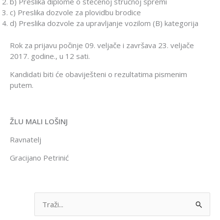
b) Preslika diplome o stečenoj stručnoj spremi
c) Preslika dozvole za plovidbu brodice
d) Preslika dozvole za upravljanje vozilom (B) kategorija
Rok za prijavu počinje 09. veljače i završava 23. veljače
2017. godine., u 12 sati.
Kandidati biti će obaviješteni o rezultatima pismenim
putem.
ŽLU MALI LOŠINJ
Ravnatelj
Gracijano Petrinić
S