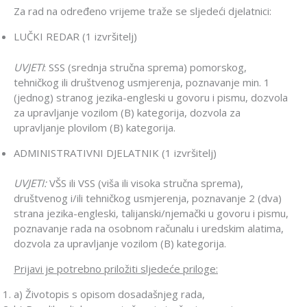
Za rad na određeno vrijeme traže se sljedeći djelatnici:
LUČKI REDAR (1 izvršitelj)
UVJETI
: SSS (srednja stručna sprema) pomorskog,
tehničkog ili društvenog usmjerenja, poznavanje min. 1
(jednog) stranog jezika-engleski u govoru i pismu, dozvola
za upravljanje vozilom (B) kategorija, dozvola za
upravljanje plovilom (B) kategorija.
ADMINISTRATIVNI DJELATNIK (1 izvršitelj)
UVJETI:
VŠS ili VSS (viša ili visoka stručna sprema),
društvenog i/ili tehničkog usmjerenja, poznavanje 2 (dva)
strana jezika-engleski, talijanski/njemački u govoru i pismu,
poznavanje rada na osobnom računalu i uredskim alatima,
dozvola za upravljanje vozilom (B) kategorija.
Prijavi je potrebno priložiti sljedeće priloge:
a) Životopis s opisom dosadašnjeg rada,