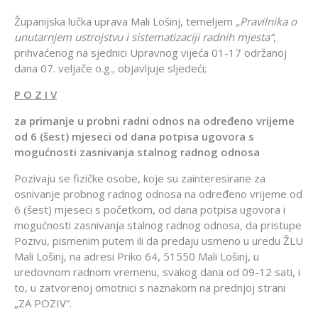
Županijska lučka uprava Mali Lošinj, temeljem
„Pravilnika o
unutarnjem ustrojstvu i sistematizaciji radnih mjesta“
,
prihvaćenog na sjednici Upravnog vijeća 01-17 održanoj
dana 07. veljače o.g., objavljuje sljedeći;
P O Z I V
za primanje u probni radni odnos na određeno vrijeme
od 6 (šest) mjeseci od dana potpisa ugovora s
mogućnosti zasnivanja stalnog radnog odnosa
Pozivaju se fizičke osobe, koje su zainteresirane za
osnivanje probnog radnog odnosa na određeno vrijeme od
6 (šest) mjeseci s početkom, od dana potpisa ugovora i
mogućnosti zasnivanja stalnog radnog odnosa, da pristupe
Pozivu, pismenim putem ili da predaju usmeno u uredu ŽLU
Mali Lošinj, na adresi Priko 64, 51550 Mali Lošinj, u
uredovnom radnom vremenu, svakog dana od 09-12 sati, i
to, u zatvorenoj omotnici s naznakom na prednjoj strani
„ZA POZIV“.