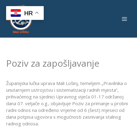
Skip
to
HR
content
Poziv za zapošljavanje
Županijska lučka uprava Mali Lošinj, temeljem „Pravilnika o
unutarnjem ustrojstvu i sistematizaciji radnih mjesta“,
prihvaćenog na sjednici Upravnog vijeća 01-17 održanoj
dana 07. veljače o.g., objavljuje Poziv za primanje u probni
radni odnos na određeno vrijeme od 6 (šest) mjeseci od
dana potpisa ugovora s mogućnosti zasnivanja stalnog
radnog odnosa.