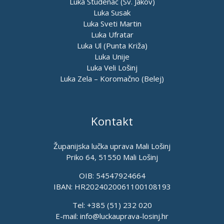
Luka Studenac (Sv. Jakov)
Luka Susak
Luka Sveti Martin
Luka Ufratar
Luka Ul (Punta Križa)
Luka Unije
Luka Veli Lošinj
Luka Zela – Koromačno (Belej)
Kontakt
Županijska lučka uprava Mali Lošinj
Priko 64, 51550 Mali Lošinj
OIB: 54547924664
IBAN: HR2024020061100108193
Tel: +385 (51) 232 020
E-mail:
info@luckauprava-losinj.hr