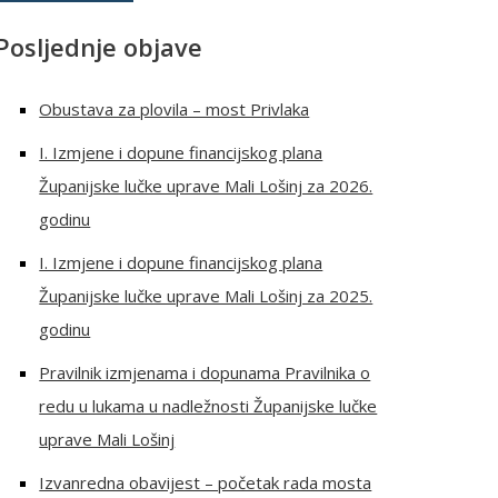
Posljednje objave
Obustava za plovila – most Privlaka
I. Izmjene i dopune financijskog plana
Županijske lučke uprave Mali Lošinj za 2026.
godinu
I. Izmjene i dopune financijskog plana
Županijske lučke uprave Mali Lošinj za 2025.
godinu
Pravilnik izmjenama i dopunama Pravilnika o
redu u lukama u nadležnosti Županijske lučke
uprave Mali Lošinj
Izvanredna obavijest – početak rada mosta