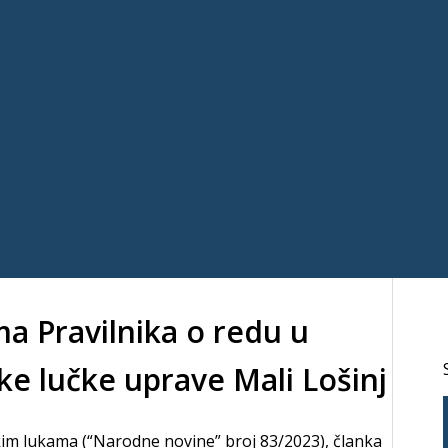
a Pravilnika o redu u
ke lučke uprave Mali Lošinj
im lukama (“Narodne novine” broj 83/2023), članka