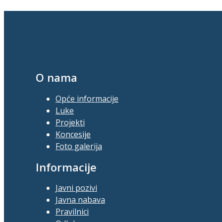
O nama
Opće informacije
Luke
Projekti
Koncesije
Foto galerija
Informacije
Javni pozivi
Javna nabava
Pravilnici