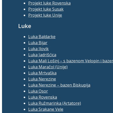
Projekt luke Rovenska
Projekt luke Susak
Projekt luke Unije
Luke
Luka Baldarke
Luka Bijar
Luka Ilovik
Luka Jadrišćica
Luka Mali Lošinj – s bazenom Velopin i baze
Luka Maračol (Unije)
Luka Mrtvaška
Luka Nerezine
Luka Nerezine – bazen Biskupija
Luka Osor
Luka Rovenska
Luka Ružmarinka (Artatore)
Luka Srakane Vele