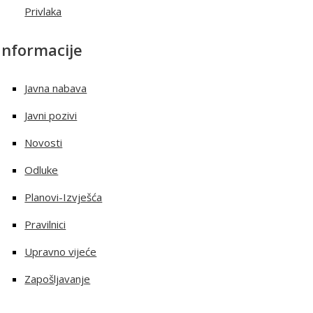
Privlaka
Informacije
Javna nabava
Javni pozivi
Novosti
Odluke
Planovi-Izvješća
Pravilnici
Upravno vijeće
Zapošljavanje