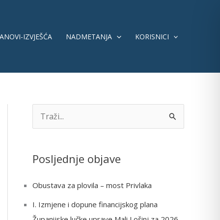
ANOVI-IZVJEŠĆA
NADMETANJA
KORISNICI
S
e
a
Posljednje objave
r
c
Obustava za plovila – most Privlaka
h
I. Izmjene i dopune financijskog plana
f
Županijske lučke uprave Mali Lošinj za 2026.