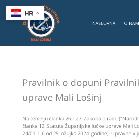
Skip
to
HR
content
NASLOVNA
O NAM
Pravilnik o dopuni Praviln
uprave Mali Lošinj
Na temelju članka 26. i 27. Zakona o radu (“Narodne
članka 12. Statuta Županijske lučke uprave Mali L
24/01-1-6 od 29. ožujka 2024. godine), Upravno vi