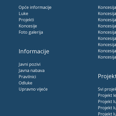
Opće informacije
Koncesija
Luke
Koncesija
Projekti
Koncesija
Koncesije
Koncesija
Foto galerija
Koncesij
Koncesija
Koncesija
Informacije
Koncesija
Koncesija
Javni pozivi
Javna nabava
Projekt
Pravilnici
Odluke
Upravno vijeće
Svi projek
Projekt l
Projekt 
Projekt 
Projekt l