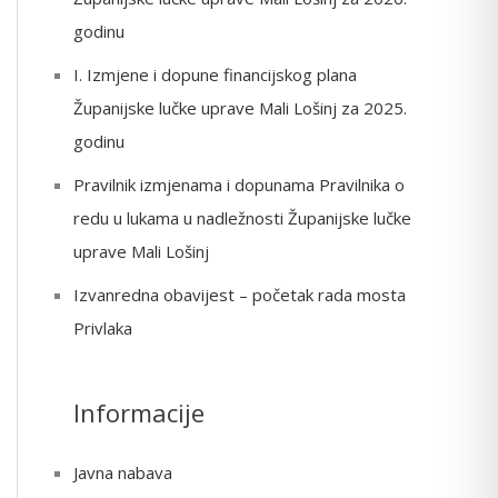
o
godinu
r
I. Izmjene i dopune financijskog plana
:
Županijske lučke uprave Mali Lošinj za 2025.
godinu
Pravilnik izmjenama i dopunama Pravilnika o
redu u lukama u nadležnosti Županijske lučke
uprave Mali Lošinj
Izvanredna obavijest – početak rada mosta
Privlaka
Informacije
Javna nabava