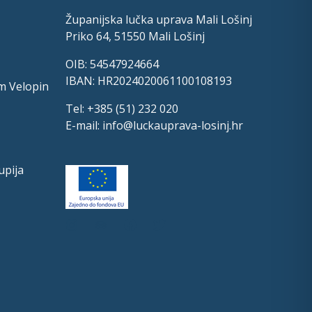
Županijska lučka uprava Mali Lošinj
Priko 64, 51550 Mali Lošinj
OIB: 54547924664
IBAN: HR2024020061100108193
m Velopin
Tel: +385 (51) 232 020
E-mail:
info@luckauprava-losinj.hr
upija