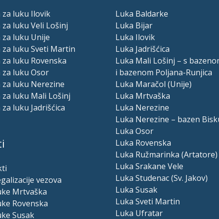
 za luku Ilovik
Luka Baldarke
 za luku Veli Lošinj
Luka Bijar
 za luku Unije
Luka Ilovik
 za luku Sveti Martin
Luka Jadrišćica
a za luku Rovenska
Luka Mali Lošinj – s bazeno
 za luku Osor
i bazenom Poljana-Runjica
 za luku Nerezine
Luka Maračol (Unije)
 za luku Mali Lošinj
Luka Mrtvaška
 za luku Jadrišćica
Luka Nerezine
Luka Nerezine – bazen Bisk
Luka Osor
i
Luka Rovenska
Luka Ružmarinka (Artatore)
Luka Srakane Vele
ti
Luka Studenac (Sv. Jakov)
egalizacije vezova
Luka Susak
luke Mrtvaška
Luka Sveti Martin
luke Rovenska
Luka Ufratar
uke Susak