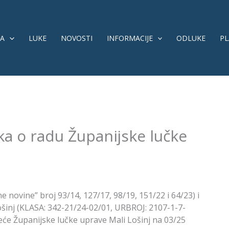
A
LUKE
NOVOSTI
INFORMACIJE
ODLUKE
PL
ika o radu Županijske lučke
 novine” broj 93/14, 127/17, 98/19, 151/22 i 64/23) i
ošinj (KLASA: 342-21/24-02/01, URBROJ: 2107-1-7-
jeće Županijske lučke uprave Mali Lošinj na 03/25