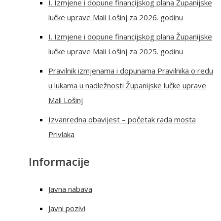
I. Izmjene i dopune financijskog plana Županijske
lučke uprave Mali Lošinj za 2026. godinu
I. Izmjene i dopune financijskog plana Županijske
lučke uprave Mali Lošinj za 2025. godinu
Pravilnik izmjenama i dopunama Pravilnika o redu
u lukama u nadležnosti Županijske lučke uprave
Mali Lošinj
Izvanredna obavijest – početak rada mosta
Privlaka
Informacije
Javna nabava
Javni pozivi