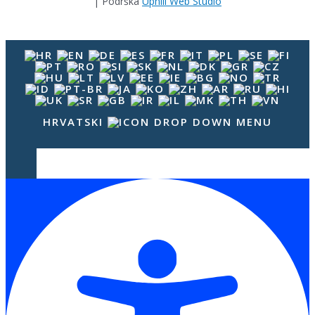
| Podrška
Uphill Web Studio
HRVATSKI