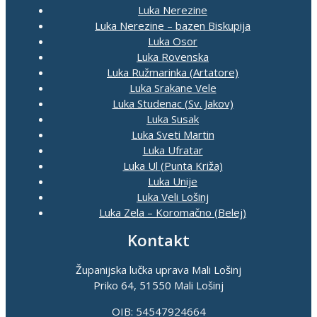
Luka Nerezine
Luka Nerezine – bazen Biskupija
Luka Osor
Luka Rovenska
Luka Ružmarinka (Artatore)
Luka Srakane Vele
Luka Studenac (Sv. Jakov)
Luka Susak
Luka Sveti Martin
Luka Ufratar
Luka Ul (Punta Križa)
Luka Unije
Luka Veli Lošinj
Luka Zela – Koromačno (Belej)
Kontakt
Županijska lučka uprava Mali Lošinj
Priko 64, 51550 Mali Lošinj
OIB: 54547924664