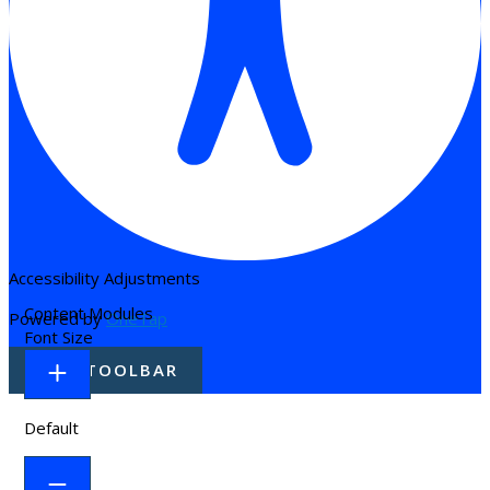
Accessibility Adjustments
Content Modules
Powered by
OneTap
Font Size
HIDE TOOLBAR
Default