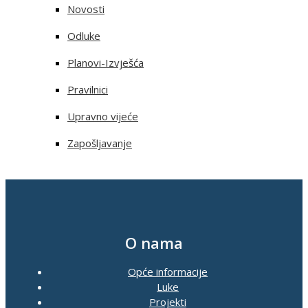
Novosti
Odluke
Planovi-Izvješća
Pravilnici
Upravno vijeće
Zapošljavanje
O nama
Opće informacije
Luke
Projekti