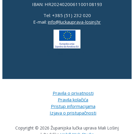
IBAN: HR2024020061100108193
Tel: +385 (51) 232 020
E-mail:
info@luckauprava-losinj.hr
Pravila o privatnosti
Pravila kolačića
Pristup informacijama
Izjava o pristupačnosti
Copyright © 2026 Županijska lučka uprava Mali Lošinj