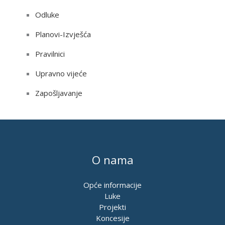
Odluke
Planovi-Izvješća
Pravilnici
Upravno vijeće
Zapošljavanje
O nama
Opće informacije
Luke
Projekti
Koncesije