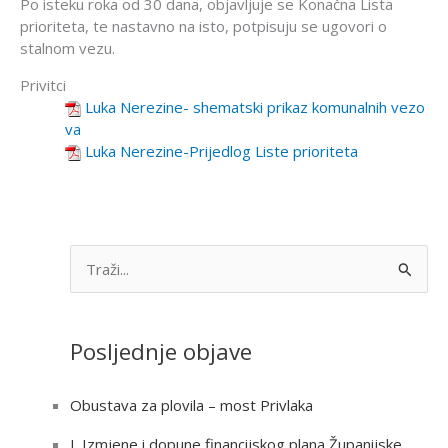
Po isteku roka od 30 dana, objavljuje se Konačna Lista
prioriteta, te nastavno na isto, potpisuju se ugovori o
stalnom vezu.
Privitci
Luka Nerezine- shematski prikaz komunalnih vezo
va
Luka Nerezine-Prijedlog Liste prioriteta
S
e
a
Posljednje objave
r
c
Obustava za plovila – most Privlaka
h
I. Izmjene i dopune financijskog plana Županijske