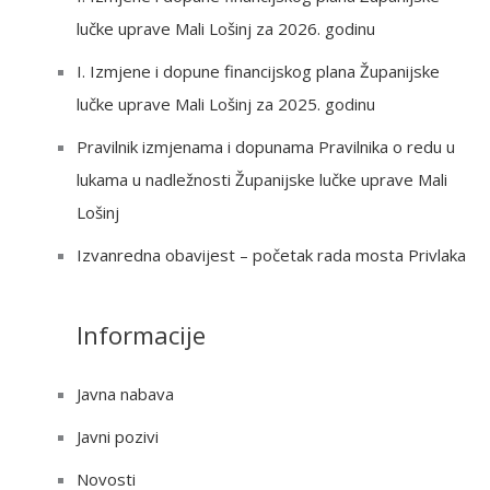
f
lučke uprave Mali Lošinj za 2026. godinu
o
r
I. Izmjene i dopune financijskog plana Županijske
:
lučke uprave Mali Lošinj za 2025. godinu
Pravilnik izmjenama i dopunama Pravilnika o redu u
lukama u nadležnosti Županijske lučke uprave Mali
Lošinj
Izvanredna obavijest – početak rada mosta Privlaka
Informacije
Javna nabava
Javni pozivi
Novosti