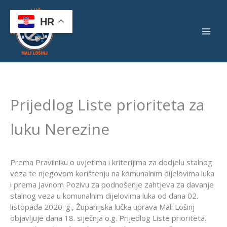
Skip
to
HR
content
Prijedlog Liste prioriteta za
luku Nerezine
Prema Pravilniku o uvjetima i kriterijima za dodjelu stalnog
veza te njegovom korištenju na komunalnim dijelovima luka
i prema Javnom Pozivu za podnošenje zahtjeva za davanje
stalnog veza u komunalnim dijelovima luka od dana 02.
listopada 2020. g., Županijska lučka uprava Mali Lošinj
objavljuje dana 18. siječnja o.g. Prijedlog Liste prioriteta.