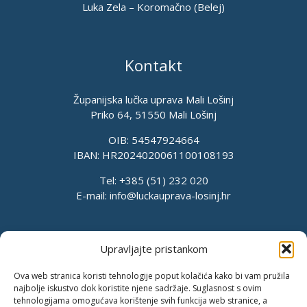
Luka Zela – Koromačno (Belej)
Kontakt
Županijska lučka uprava Mali Lošinj
Priko 64, 51550 Mali Lošinj
OIB: 54547924664
IBAN: HR2024020061100108193
Tel: +385 (51) 232 020
E-mail:
info@luckauprava-losinj.hr
Upravljajte pristankom
Ova web stranica koristi tehnologije poput kolačića kako bi vam pružila
najbolje iskustvo dok koristite njene sadržaje. Suglasnost s ovim
tehnologijama omogućava korištenje svih funkcija web stranice, a