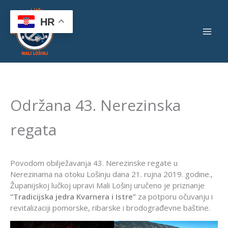
Skip
to
HR
content
Održana 43. Nerezinska
regata
Povodom obilježavanja 43. Nerezinske regate u
Nerezinama na otoku Lošinju dana 21. rujna 2019. godine.,
Županijskoj lučkoj upravi Mali Lošinj uručeno je priznanje
“Tradicijska jedra Kvarnera i Istre”
za potporu očuvanju i
revitalizaciji pomorske, ribarske i brodograđevne baštine.