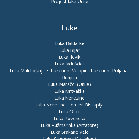
Projekt luke Unije
Luke
Luka Baldarke
Luka Bijar
Luka Ilovik
Luka Jadrišćica
Luka Mali Lošinj – s bazenom Velopin i bazenom Poljana-
Runjica
Luka Maračol (Unije)
Luka Mrtvaška
Luka Nerezine
Luka Nerezine – bazen Biskupija
Luka Osor
Luka Rovenska
Luka Ružmarinka (Artatore)
Luka Srakane Vele
Luka Studenac (Sv. Jakov)