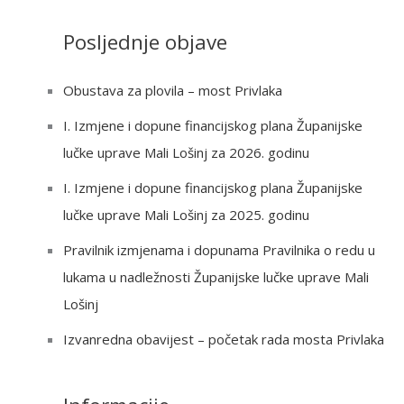
a
Posljednje objave
r
c
Obustava za plovila – most Privlaka
h
I. Izmjene i dopune financijskog plana Županijske
f
lučke uprave Mali Lošinj za 2026. godinu
o
r
I. Izmjene i dopune financijskog plana Županijske
:
lučke uprave Mali Lošinj za 2025. godinu
Pravilnik izmjenama i dopunama Pravilnika o redu u
lukama u nadležnosti Županijske lučke uprave Mali
Lošinj
Izvanredna obavijest – početak rada mosta Privlaka