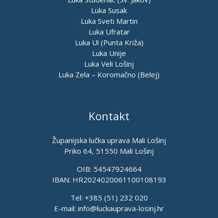
Luka Susak
Luka Sveti Martin
Luka Ufratar
Luka Ul (Punta Križa)
Luka Unije
Luka Veli Lošinj
Luka Zela – Koromačno (Belej)
Kontakt
Županijska lučka uprava Mali Lošinj
Priko 64, 51550 Mali Lošinj
OIB: 54547924664
IBAN: HR2024020061100108193
Tel: +385 (51) 232 020
E-mail:
info@luckauprava-losinj.hr