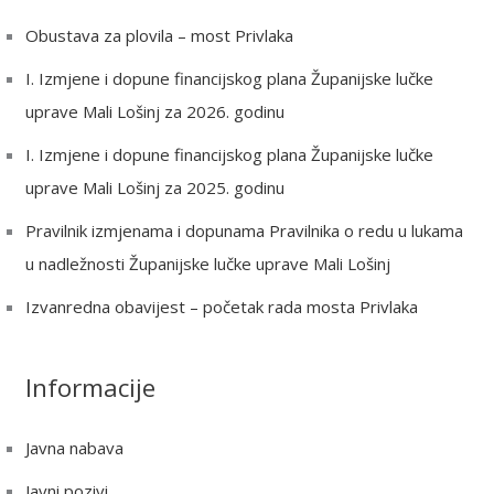
c
Obustava za plovila – most Privlaka
h
I. Izmjene i dopune financijskog plana Županijske lučke
f
uprave Mali Lošinj za 2026. godinu
o
r
I. Izmjene i dopune financijskog plana Županijske lučke
:
uprave Mali Lošinj za 2025. godinu
Pravilnik izmjenama i dopunama Pravilnika o redu u lukama
u nadležnosti Županijske lučke uprave Mali Lošinj
Izvanredna obavijest – početak rada mosta Privlaka
Informacije
Javna nabava
Javni pozivi