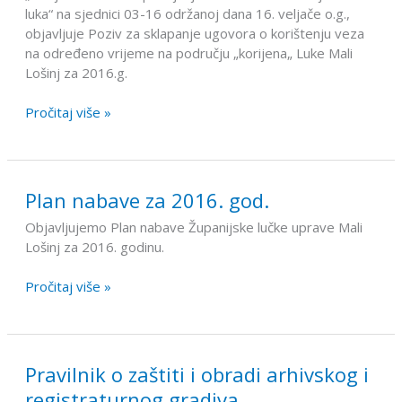
luka“ na sjednici 03-16 održanoj dana 16. veljače o.g.,
u
objavljuje Poziv za sklapanje ugovora o korištenju veza
2016.
na određeno vrijeme na području „korijena„ Luke Mali
god.
Lošinj za 2016.g.
–
luka
Pročitaj više »
Mali
Lošinj
Plan nabave za 2016. god.
Plan
nabave
Objavljujemo Plan nabave Županijske lučke uprave Mali
za
Lošinj za 2016. godinu.
2016.
god.
Pročitaj više »
Pravilnik o zaštiti i obradi arhivskog i
Pravilnik
o
registraturnog gradiva