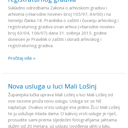
zaštiti
Sukladno odredbama Zakona o arhivskom gradivu i
i
arhivima («Narodne novine» broj 105/97, 64/00) i na
obradi
temelju članka 18. Pravilnika o zaštiti i čuvanju arhivskog i
arhivskog
registraturnog gradiva izvan arhiva («Narodne novine»
i
broj 63/04, 106/07) dana 31. svibnja 2015. godine
registraturnog
donesen je Pravilnik o zaštiti i obradi arhivskog i
gradiva
registraturnog gradiva.
Pročitaj više »
Nova usluga u luci Mali Lošinj
Nova
usluga
Županijska lučka uprava Mali Lošinj u luci Mali Lošinj od
u
ove sezone pruža novu uslugu. Usluga se se NE
luci
naplaćuje. Ovakvu vrstu usluge ima jedino ŽLU Mali Lošinj
Mali
te ju uslužuje mlada dama. O kakvoj vrsti usluge je riječ,
Lošinj
prosudite sami prema sljedećim fotografijama: Jahtama
dužim od 20 metara, uz uslugu Uvođenja jahti u luku,