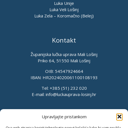
Luka Unije
Luka Veli Lošinj
Luka Zela – Koromačno (Belej)
Kontakt
Županijska lučka uprava Mali Lošinj
Priko 64, 51550 Mali Lošinj
OIB: 54547924664
IBAN: HR2024020061100108193
Tel: +385 (51) 232 020
E-mail:
info@luckauprava-losinj.hr
Upravljajte pristankom
Ova web stranica koristi tehnologije poput kolačića kako bi vam pružila