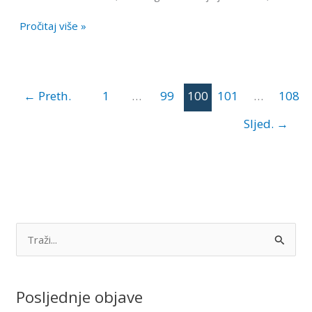
Pročitaj više »
←
Preth.
1
…
99
100
101
…
108
Sljed.
→
S
e
a
Posljednje objave
r