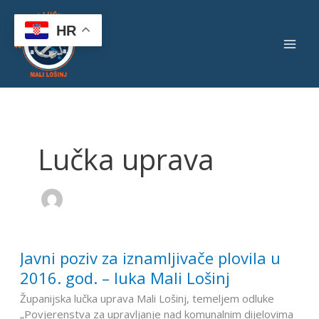
Skip
to
HR
content
Lučka uprava
Javni poziv za iznamljivače plovila u
Javni
poziv
2016. god. – luka Mali Lošinj
za
Županijska lučka uprava Mali Lošinj, temeljem odluke
iznamljivače
„Povjerenstva za upravljanje nad komunalnim dijelovima
plovila