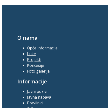
O nama
Opće informacije
Luke
Projekti
Koncesije
Foto galerija
Informacije
Javni pozivi
Javna nabava
Pravilnici