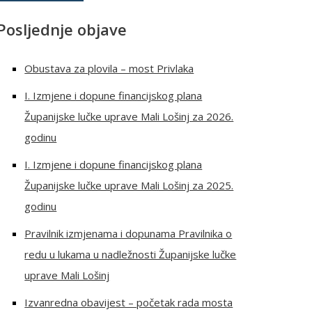
Posljednje objave
Obustava za plovila – most Privlaka
I. Izmjene i dopune financijskog plana
Županijske lučke uprave Mali Lošinj za 2026.
godinu
I. Izmjene i dopune financijskog plana
Županijske lučke uprave Mali Lošinj za 2025.
godinu
Pravilnik izmjenama i dopunama Pravilnika o
redu u lukama u nadležnosti Županijske lučke
uprave Mali Lošinj
Izvanredna obavijest – početak rada mosta