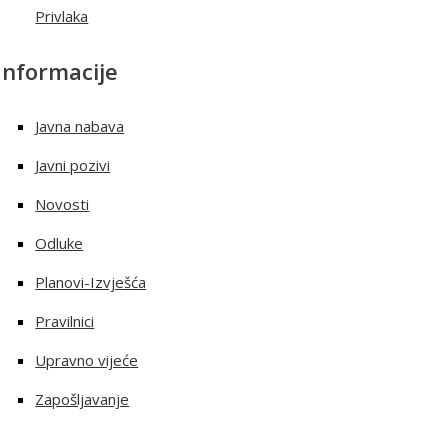
Privlaka
Informacije
Javna nabava
Javni pozivi
Novosti
Odluke
Planovi-Izvješća
Pravilnici
Upravno vijeće
Zapošljavanje