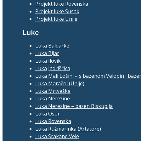
Projekt luke Rovenska
Projekt luke Susak
Projekt luke Unije
Luke
Luka Baldarke
Luka Bijar
Luka Ilovik
Luka Jadrišćica
Luka Mali Lošinj – s bazenom Velopin i baze
Luka Maračol (Unije)
Luka Mrtvaška
Luka Nerezine
Luka Nerezine – bazen Biskupija
Luka Osor
Luka Rovenska
Luka Ružmarinka (Artatore)
Luka Srakane Vele