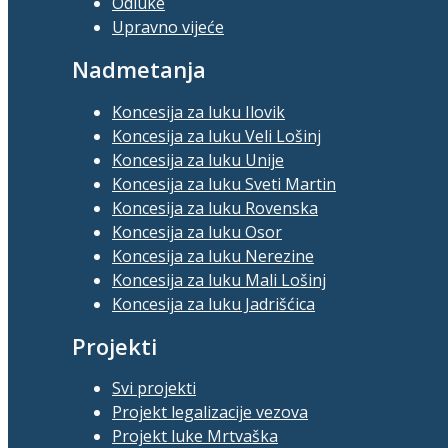
Odluke
Upravno vijeće
Nadmetanja
Koncesija za luku Ilovik
Koncesija za luku Veli Lošinj
Koncesija za luku Unije
Koncesija za luku Sveti Martin
Koncesija za luku Rovenska
Koncesija za luku Osor
Koncesija za luku Nerezine
Koncesija za luku Mali Lošinj
Koncesija za luku Jadrišćica
Projekti
Svi projekti
Projekt legalizacije vezova
Projekt luke Mrtvaška