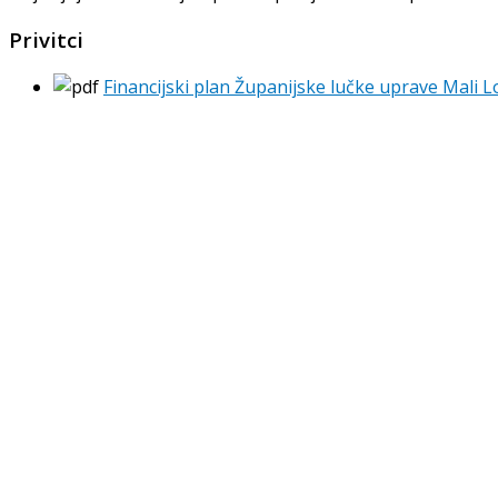
Privitci
Financijski plan Županijske lučke uprave Mali L