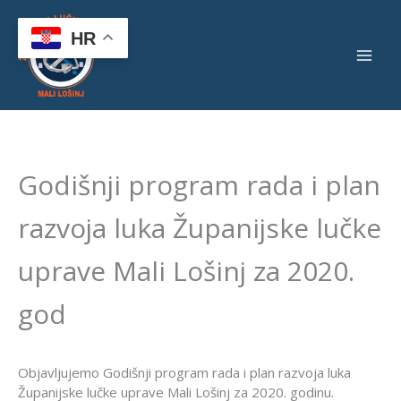
Skip
to
HR
content
Godišnji program rada i plan
razvoja luka Županijske lučke
uprave Mali Lošinj za 2020.
god
Objavljujemo Godišnji program rada i plan razvoja luka
Županijske lučke uprave Mali Lošinj za 2020. godinu.