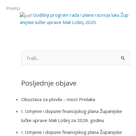
Privitci
Godišnji program rada i plana razvoja luka Žup
anijske lučke uprave Mali Lošinj 2020.
S
e
a
Posljednje objave
r
c
Obustava za plovila – most Privlaka
h
I. Izmjene i dopune financijskog plana Županijske
f
lučke uprave Mali Lošinj za 2026. godinu
o
r
I. Izmjene i dopune financijskog plana Županijske