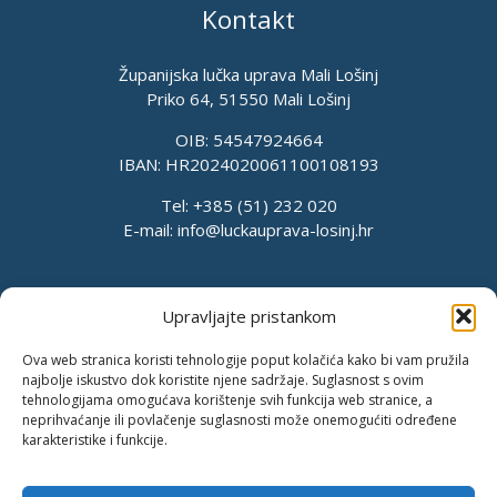
Kontakt
Županijska lučka uprava Mali Lošinj
Priko 64, 51550 Mali Lošinj
OIB: 54547924664
IBAN: HR2024020061100108193
Tel: +385 (51) 232 020
E-mail:
info@luckauprava-losinj.hr
Upravljajte pristankom
Ova web stranica koristi tehnologije poput kolačića kako bi vam pružila
najbolje iskustvo dok koristite njene sadržaje. Suglasnost s ovim
tehnologijama omogućava korištenje svih funkcija web stranice, a
neprihvaćanje ili povlačenje suglasnosti može onemogućiti određene
karakteristike i funkcije.