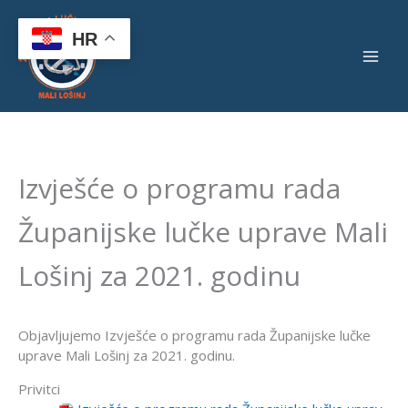
Skip
to
HR
content
Izvješće o programu rada
Županijske lučke uprave Mali
Lošinj za 2021. godinu
Objavljujemo Izvješće o programu rada Županijske lučke
uprave Mali Lošinj za 2021. godinu.
Privitci