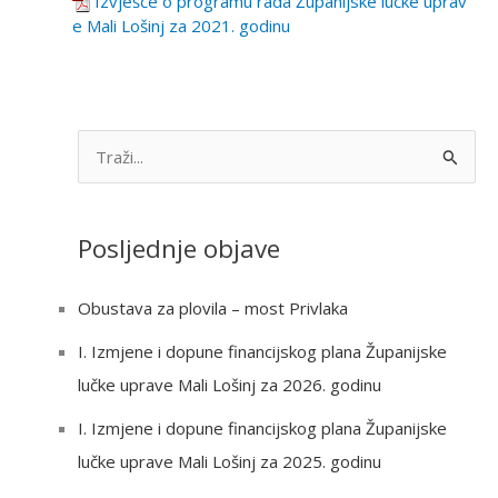
Izvješće o programu rada Županijske lučke uprav
e Mali Lošinj za 2021. godinu
S
e
a
Posljednje objave
r
c
Obustava za plovila – most Privlaka
h
I. Izmjene i dopune financijskog plana Županijske
f
lučke uprave Mali Lošinj za 2026. godinu
o
r
I. Izmjene i dopune financijskog plana Županijske
:
lučke uprave Mali Lošinj za 2025. godinu