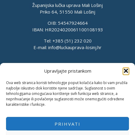
Županijska lučka uprava Mali Lošinj
Priko 64, 51550 Mali Lošinj
OIB: 54547924664
IBAN: HR2024020061100108193
Tel: +385 (51) 232 020
E-mail:
info@luckauprava-losinj.hr
Upravljajte pristankom
Ova web stranica koristi tehnologije poput kolačića kako bi vam pružila
najbolje iskustvo dok koristite njene sadržaje. Suglasnost s ovim
tehnologijama omogućava korištenje svih funkcija web stranice, a
neprihvaćanje ili povlačenje suglasnosti može onemogućiti određene
karakteristike i funkcije.
PRIHVATI
Pravila o privatnosti
Pravila kolačića